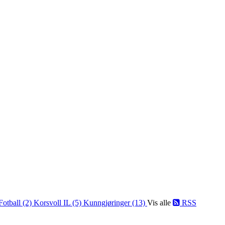
Fotball (2)
Korsvoll IL (5)
Kunngjøringer (13)
Vis alle
RSS