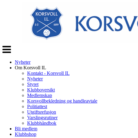
Veksle
navigasjon
Nyheter
Om Korsvoll IL
Kontakt - Korsvoll IL
Nyheter
Styret
Klubboversikt
Medlemskap
Korsvollbekledning og handleavtale
Politiattest
Utgiftsrefusjon
Varslingsrutiner
Klubbhåndbok
Bli medlem
Klubbshop