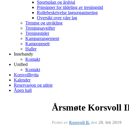
Sportsplan og årshjul
Prinsipper for tildeling av treningstid
Rollebeskrivelse lagsorganisering
Oversikt over våre lag
Trening og utvikling
Treningsavgifter
Treningstider
Kamparrangement
Kampoppsett
Haller
Innebandy
Kontakt
Unified
Kontakt
Korsvollhytta
Kalender
Reservasjon og utleie
Åpen hall
Årsmøte Korsvoll I
Postet av
Korsvoll IL
den
28. feb 2019