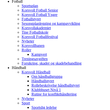
Fotball
Sportsplan
Korsvoll Fotball Senior
Korsvoll Fotball Yngre
Fotballstyret
Sesongplanlegging og kampavvikling
Korsvollakademiet
Tine Fotballskole
Korsvoll Fotballfestival
Nyheter
Korsvollbanen
Roller
Kampvert
Treningsavgiften
Forsikring, skader og skadebehandling
Håndball
Korsvoll Håndball
Om håndballgruppa
Håndballstyret
Rollebeskrivelse håndballstyret
Klubbhuset Nivå 1
Rutine for konflikthåndtering
Nyheter
Sport
Sportslig ledelse