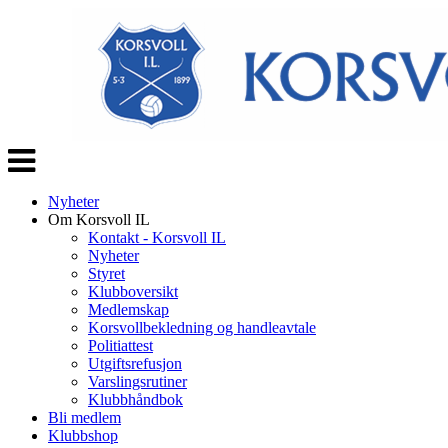
Veksle
navigasjon
Nyheter
Om Korsvoll IL
Kontakt - Korsvoll IL
Nyheter
Styret
Klubboversikt
Medlemskap
Korsvollbekledning og handleavtale
Politiattest
Utgiftsrefusjon
Varslingsrutiner
Klubbhåndbok
Bli medlem
Klubbshop