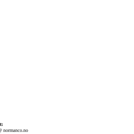
t:
 @ normanco.no