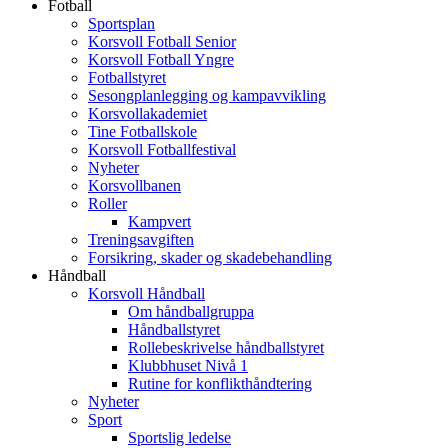
Fotball
Sportsplan
Korsvoll Fotball Senior
Korsvoll Fotball Yngre
Fotballstyret
Sesongplanlegging og kampavvikling
Korsvollakademiet
Tine Fotballskole
Korsvoll Fotballfestival
Nyheter
Korsvollbanen
Roller
Kampvert
Treningsavgiften
Forsikring, skader og skadebehandling
Håndball
Korsvoll Håndball
Om håndballgruppa
Håndballstyret
Rollebeskrivelse håndballstyret
Klubbhuset Nivå 1
Rutine for konflikthåndtering
Nyheter
Sport
Sportslig ledelse