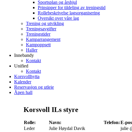
Sportsplan og årshjul
Prinsipper for tildeling av treningstid
Rollebeskrivelse lagsorganisering
Oversikt over våre lag
Trening og utvikling
Treningsavgifter
Treningstider
Kamparrangement
Kampoppsett
Haller
Innebandy
Kontakt
Unified
Kontakt
Korsvollhytta
Kalender
Reservasjon og utleie
Åpen hall
Korsvoll ILs styre
Rolle:
Navn:
Telefon:
E-pos
Leder
Julie Høydal Davik
julie