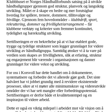
Klubbhuset er Norges Håndballforbunds satsing på å utvikle
håndballgrupper gjennom god struktur, planverk og langsiktig
utvikling. Målet er å skape en bedre og mer forutsigbar
hverdag for spillere, trenere, dommere, tillitsvalgte og
frivillige. Gjennom fem hovedområder –
klubbdrift, sport,
rekruttering, dommer og frivillighet/arrangement
– får
klubbene verktøy og kriterier som fremmer kontinuitet,
tydelighet og bærekraftig utvikling.
Sertifiseringen er en bekreftelse på at vi har etablert gode,
trygge og tydelige strukturer som legger grunnlaget for videre
utvikling av håndballgruppa. Samtidig ønsker vi å ta vare på
verdien som skapes av frivilligheten, slik at erfaring, struktur
og engasjement blir værende i organisasjonen og danner
grunnlaget for videre vekst og utvikling.
For oss i Korsvoll har dette handlet om å dokumentere,
systematisere og forbedre det vi allerede gjør godt. Det siste
halvåret har vi jobbet grundig med å revidere eksisterende
prosesser, sikre at vi møter alle minimumskrav og videreutvikle
områder der vi har sett mangler eller forbedringspotensial.
Sertifiseringen er derfor både et kvalitetsstempel og en
inspirasjon til videre arbeid.
Dette er også en viktig milepæl i arbeidet mot vår visjon om å