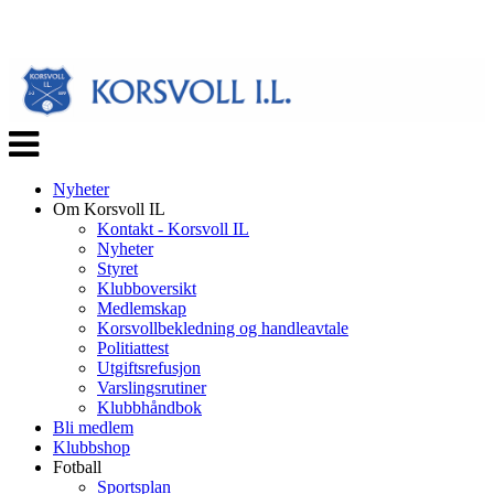
Veksle
navigasjon
Nyheter
Om Korsvoll IL
Kontakt - Korsvoll IL
Nyheter
Styret
Klubboversikt
Medlemskap
Korsvollbekledning og handleavtale
Politiattest
Utgiftsrefusjon
Varslingsrutiner
Klubbhåndbok
Bli medlem
Klubbshop
Fotball
Sportsplan