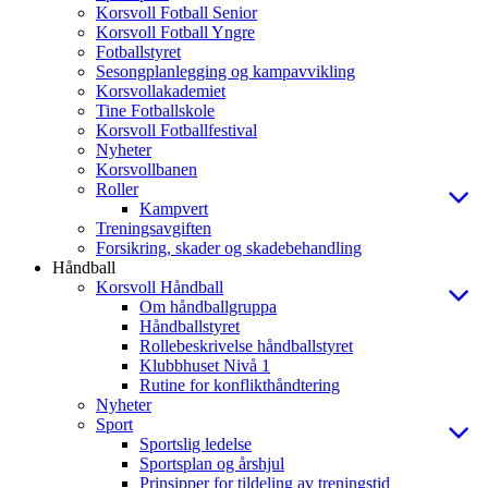
Korsvoll Fotball Senior
Korsvoll Fotball Yngre
Fotballstyret
Sesongplanlegging og kampavvikling
Korsvollakademiet
Tine Fotballskole
Korsvoll Fotballfestival
Nyheter
Korsvollbanen
Roller
Kampvert
Treningsavgiften
Forsikring, skader og skadebehandling
Håndball
Korsvoll Håndball
Om håndballgruppa
Håndballstyret
Rollebeskrivelse håndballstyret
Klubbhuset Nivå 1
Rutine for konflikthåndtering
Nyheter
Sport
Sportslig ledelse
Sportsplan og årshjul
Prinsipper for tildeling av treningstid