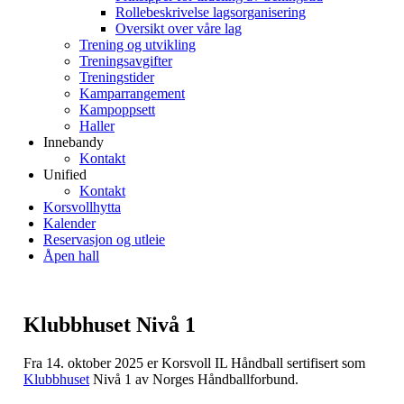
Rollebeskrivelse lagsorganisering
Oversikt over våre lag
Trening og utvikling
Treningsavgifter
Treningstider
Kamparrangement
Kampoppsett
Haller
Innebandy
Kontakt
Unified
Kontakt
Korsvollhytta
Kalender
Reservasjon og utleie
Åpen hall
Klubbhuset Nivå 1
Fra 14. oktober 2025 er Korsvoll IL Håndball sertifisert som
Klubbhuset
Nivå 1 av Norges Håndballforbund.