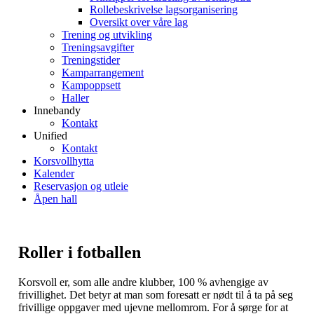
Rollebeskrivelse lagsorganisering
Oversikt over våre lag
Trening og utvikling
Treningsavgifter
Treningstider
Kamparrangement
Kampoppsett
Haller
Innebandy
Kontakt
Unified
Kontakt
Korsvollhytta
Kalender
Reservasjon og utleie
Åpen hall
Roller i fotballen
Korsvoll er, som alle andre klubber, 100 % avhengige av
frivillighet. Det betyr at man som foresatt er nødt til å ta på seg
frivillige oppgaver med ujevne mellomrom. For å sørge for at