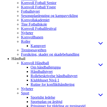
Korsvoll Fotball Senior
Korsvoll Fotball Yngre
Fotballstyret
Sesongplanlegging og kampavvikling
Korsvollakademiet
Tine Fotballskole
Korsvoll Fotballfestival
Nyheter
Korsvollbanen
Roller
Kampvert
Treningsavgiften
Forsikring, skader og skadebehandling
Håndball
Korsvoll Håndball
Om håndballgruppa
Håndballstyret
Rollebeskrivelse håndballstyret
Klubbhuset Nivå 1
Rutine for konflikthåndtering
Nyheter
Sport
Sportslig ledelse
Sportsplan og årshjul
Prinsipper for tildeling av treningstid