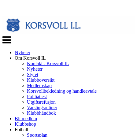
Veksle
navigasjon
Nyheter
Om Korsvoll IL
Kontakt - Korsvoll IL
Nyheter
Styret
Klubboversikt
Medlemskap
Korsvollbekledning og handleavtale
Politiattest
Utgiftsrefusjon
Varslingsrutiner
Klubbhåndbok
Bli medlem
Klubbshop
Fotball
Sportsplan