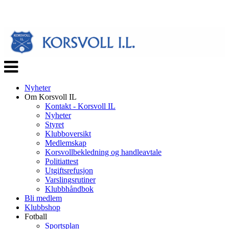
Veksle
navigasjon
Nyheter
Om Korsvoll IL
Kontakt - Korsvoll IL
Nyheter
Styret
Klubboversikt
Medlemskap
Korsvollbekledning og handleavtale
Politiattest
Utgiftsrefusjon
Varslingsrutiner
Klubbhåndbok
Bli medlem
Klubbshop
Fotball
Sportsplan