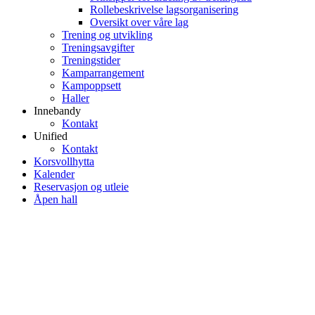
Rollebeskrivelse lagsorganisering
Oversikt over våre lag
Trening og utvikling
Treningsavgifter
Treningstider
Kamparrangement
Kampoppsett
Haller
Innebandy
Kontakt
Unified
Kontakt
Korsvollhytta
Kalender
Reservasjon og utleie
Åpen hall