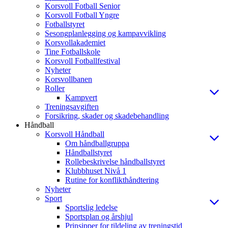
Korsvoll Fotball Senior
Korsvoll Fotball Yngre
Fotballstyret
Sesongplanlegging og kampavvikling
Korsvollakademiet
Tine Fotballskole
Korsvoll Fotballfestival
Nyheter
Korsvollbanen
Roller
Kampvert
Treningsavgiften
Forsikring, skader og skadebehandling
Håndball
Korsvoll Håndball
Om håndballgruppa
Håndballstyret
Rollebeskrivelse håndballstyret
Klubbhuset Nivå 1
Rutine for konflikthåndtering
Nyheter
Sport
Sportslig ledelse
Sportsplan og årshjul
Prinsipper for tildeling av treningstid