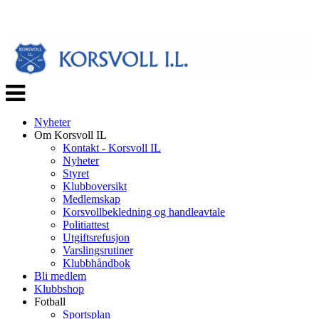
Veksle
navigasjon
Nyheter
Om Korsvoll IL
Kontakt - Korsvoll IL
Nyheter
Styret
Klubboversikt
Medlemskap
Korsvollbekledning og handleavtale
Politiattest
Utgiftsrefusjon
Varslingsrutiner
Klubbhåndbok
Bli medlem
Klubbshop
Fotball
Sportsplan