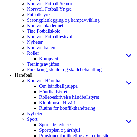
Korsvoll Fotball Senior
Korsvoll Fotball Yngre
Fotballstyret
Sesongplanlegging og kampavvikling
Korsvollakademiet
Tine Fotballskole
Korsvoll Fotballfestival
Nyheter
Korsvollbanen
Roller
Kampvert
Treningsavgiften
Forsikring, skader og skadebehandling
Håndball
Korsvoll Håndball
Om håndballgruppa
Håndballstyret
Rollebeskrivelse håndballstyret
Klubbhuset Nivå 1
Rutine for konflikthåndtering
Nyheter
Sport
Sportslig ledelse
Sportsplan og årshjul
Prinsipper for tildeling av treningstid