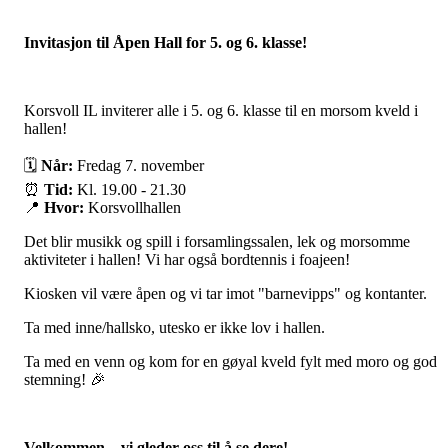
Invitasjon til Åpen Hall for 5. og 6. klasse!
Korsvoll IL inviterer alle i 5. og 6. klasse til en morsom kveld i
hallen!
🗓
Når:
Fredag 7. november
⏰
Tid:
Kl. 19.00 - 21.30
📍
Hvor:
Korsvollhallen
Det blir musikk og spill i forsamlingssalen, lek og morsomme
aktiviteter i hallen! Vi har også bordtennis i foajeen!
Kiosken vil være åpen og vi tar imot "barnevipps" og kontanter.
Ta med inne/hallsko, utesko er ikke lov i hallen.
Ta med en venn og kom for en gøyal kveld fylt med moro og god
stemning! 🎉
Velkommen – vi gleder oss til å se dere!