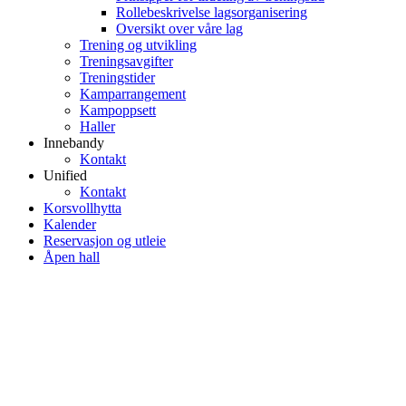
Rollebeskrivelse lagsorganisering
Oversikt over våre lag
Trening og utvikling
Treningsavgifter
Treningstider
Kamparrangement
Kampoppsett
Haller
Innebandy
Kontakt
Unified
Kontakt
Korsvollhytta
Kalender
Reservasjon og utleie
Åpen hall