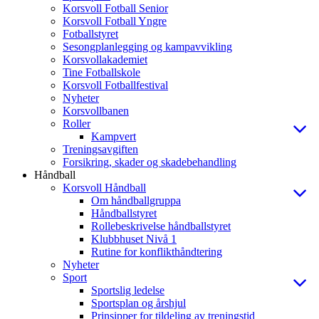
Korsvoll Fotball Senior
Korsvoll Fotball Yngre
Fotballstyret
Sesongplanlegging og kampavvikling
Korsvollakademiet
Tine Fotballskole
Korsvoll Fotballfestival
Nyheter
Korsvollbanen
Roller
Kampvert
Treningsavgiften
Forsikring, skader og skadebehandling
Håndball
Korsvoll Håndball
Om håndballgruppa
Håndballstyret
Rollebeskrivelse håndballstyret
Klubbhuset Nivå 1
Rutine for konflikthåndtering
Nyheter
Sport
Sportslig ledelse
Sportsplan og årshjul
Prinsipper for tildeling av treningstid