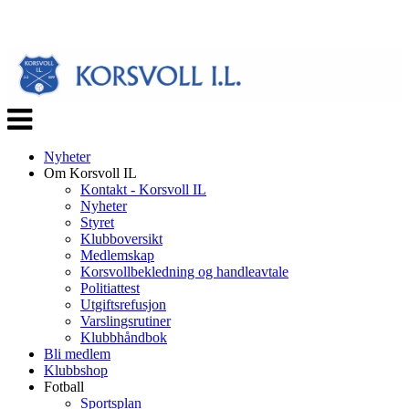
Veksle
navigasjon
Nyheter
Om Korsvoll IL
Kontakt - Korsvoll IL
Nyheter
Styret
Klubboversikt
Medlemskap
Korsvollbekledning og handleavtale
Politiattest
Utgiftsrefusjon
Varslingsrutiner
Klubbhåndbok
Bli medlem
Klubbshop
Fotball
Sportsplan