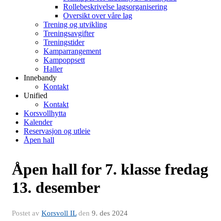
Rollebeskrivelse lagsorganisering
Oversikt over våre lag
Trening og utvikling
Treningsavgifter
Treningstider
Kamparrangement
Kampoppsett
Haller
Innebandy
Kontakt
Unified
Kontakt
Korsvollhytta
Kalender
Reservasjon og utleie
Åpen hall
Åpen hall for 7. klasse fredag
13. desember
Postet av
Korsvoll IL
den
9. des 2024