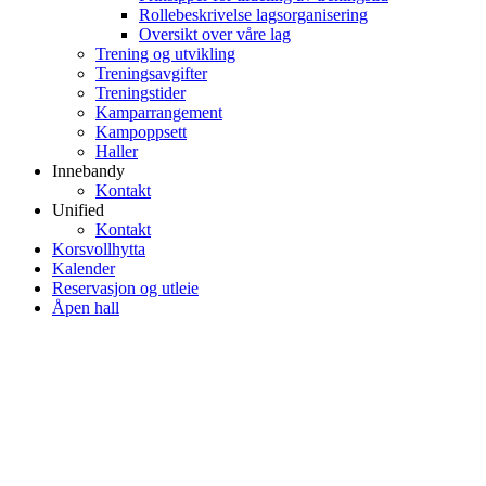
Rollebeskrivelse lagsorganisering
Oversikt over våre lag
Trening og utvikling
Treningsavgifter
Treningstider
Kamparrangement
Kampoppsett
Haller
Innebandy
Kontakt
Unified
Kontakt
Korsvollhytta
Kalender
Reservasjon og utleie
Åpen hall