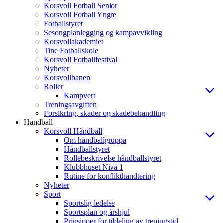
Korsvoll Fotball Senior
Korsvoll Fotball Yngre
Fotballstyret
Sesongplanlegging og kampavvikling
Korsvollakademiet
Tine Fotballskole
Korsvoll Fotballfestival
Nyheter
Korsvollbanen
Roller
Kampvert
Treningsavgiften
Forsikring, skader og skadebehandling
Håndball
Korsvoll Håndball
Om håndballgruppa
Håndballstyret
Rollebeskrivelse håndballstyret
Klubbhuset Nivå 1
Rutine for konflikthåndtering
Nyheter
Sport
Sportslig ledelse
Sportsplan og årshjul
Prinsipper for tildeling av treningstid