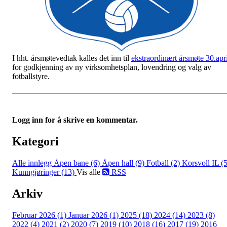
I hht. årsmøtevedtak kalles det inn til
ekstraordinært årsmøte 30.apri
for godkjenning av ny virksomhetsplan, lovendring og valg av
fotballstyre.
Logg inn for å skrive en kommentar.
Kategori
Alle innlegg
Åpen bane (6)
Åpen hall (9)
Fotball (2)
Korsvoll IL (5
Kunngjøringer (13)
Vis alle
RSS
Arkiv
Februar 2026 (1)
Januar 2026 (1)
2025 (18)
2024 (14)
2023 (8)
2022 (4)
2021 (2)
2020 (7)
2019 (10)
2018 (16)
2017 (19)
2016