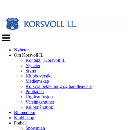
Veksle
navigasjon
Nyheter
Om Korsvoll IL
Kontakt - Korsvoll IL
Nyheter
Styret
Klubboversikt
Medlemskap
Korsvollbekledning og handleavtale
Politiattest
Utgiftsrefusjon
Varslingsrutiner
Klubbhåndbok
Bli medlem
Klubbshop
Fotball
Sportsplan