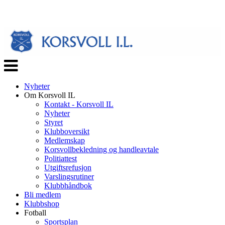
Veksle
navigasjon
Nyheter
Om Korsvoll IL
Kontakt - Korsvoll IL
Nyheter
Styret
Klubboversikt
Medlemskap
Korsvollbekledning og handleavtale
Politiattest
Utgiftsrefusjon
Varslingsrutiner
Klubbhåndbok
Bli medlem
Klubbshop
Fotball
Sportsplan