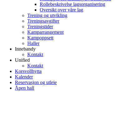
Rollebeskrivelse lagsorganisering
Oversikt over våre lag
Trening og utvikling
Treningsavgifter
Treningstider
Kamparrangement
Kampoppsett
Haller
Innebandy
Kontakt
Unified
Kontakt
Korsvollhytta
Kalender
Reservasjon og utleie
Åpen hall