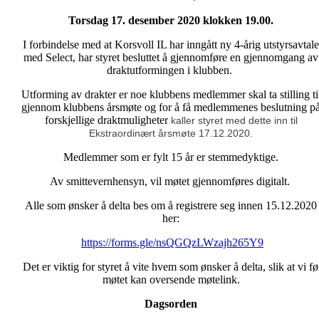
Torsdag 17. desember 2020 klokken 19.00.
I forbindelse med at Korsvoll IL har inngått ny 4-årig utstyrsavtale
med Select, har styret besluttet å gjennomføre en gjennomgang av
draktutformingen i klubben.
Utforming av drakter er noe klubbens medlemmer skal ta stilling ti
gjennom klubbens årsmøte og for å få medlemmenes beslutning p
forskjellige draktmuligheter
kaller styret med dette inn til
Ekstraordinært årsmøte 17.12.2020.
Medlemmer som er fylt 15 år er stemmedyktige.
Av smittevernhensyn, vil møtet gjennomføres digitalt.
Alle som ønsker å delta bes om å registrere seg innen 15.12.2020
her:
https://forms.gle/nsQGQzLWzajh265Y9
Det er viktig for styret å vite hvem som ønsker å delta, slik at vi fø
møtet kan oversende møtelink.
Dagsorden