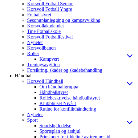
Korsvoll Fotball Senior
Korsvoll Fotball Yngre
Fotballstyret
Sesongplanlegging og kampavvikling
Korsvollakademiet
Tine Fotballskole
Korsvoll Fotballfestival
Nyheter
Korsvollbanen
Roller
Kampvert
Treningsavgiften
Forsikring, skader og skadebehandling
Håndball
Korsvoll Håndball
Om håndballgruppa
Håndballstyret
Rollebeskrivelse håndballstyret
Klubbhuset Nivå 1
Rutine for konflikthåndtering
Nyheter
Sport
Sportslig ledelse
Sportsplan og årshjul
Prinsipper for tildeling av treningstid