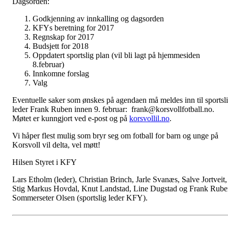
Dagsorden:
Godkjenning av innkalling og dagsorden
KFYs beretning for 2017
Regnskap for 2017
Budsjett for 2018
Oppdatert sportslig plan (vil bli lagt på hjemmesiden
8.februar)
Innkomne forslag
Valg
Eventuelle saker som ønskes på agendaen må meldes inn til sportsl
leder Frank Ruben innen 9. februar: frank@korsvollfotball.no.
Møtet er kunngjort ved e-post og på
korsvollil.no
.
Vi håper flest mulig som bryr seg om fotball for barn og unge på
Korsvoll vil delta, vel møtt!
Hilsen Styret i KFY
Lars Etholm (leder), Christian Brinch, Jarle Svanæs, Salve Jortveit,
Stig Markus Hovdal, Knut Landstad, Line Dugstad og Frank Rub
Sommerseter Olsen (sportslig leder KFY).