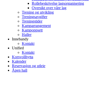
Rollebeskrivelse lagsorganisering
Oversikt over våre lag
Trening og utvikling
Treningsavgifter
Treningstider
Kamparrangement
Kampoppsett
Haller
Innebandy
Kontakt
Unified
Kontakt
Korsvollhytta
Kalender
Reservasjon og utleie
Åpen hall