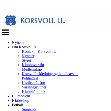
Veksle
navigasjon
Nyheter
Om Korsvoll IL
Kontakt - Korsvoll IL
Nyheter
Styret
Klubboversikt
Medlemskap
Korsvollbekledning og handleavtale
Politiattest
Utgiftsrefusjon
Varslingsrutiner
Klubbhåndbok
Bli medlem
Klubbshop
Fotball
Sportsplan