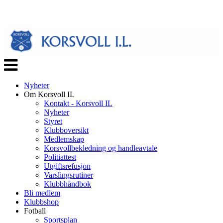
Veksle
navigasjon
Nyheter
Om Korsvoll IL
Kontakt - Korsvoll IL
Nyheter
Styret
Klubboversikt
Medlemskap
Korsvollbekledning og handleavtale
Politiattest
Utgiftsrefusjon
Varslingsrutiner
Klubbhåndbok
Bli medlem
Klubbshop
Fotball
Sportsplan