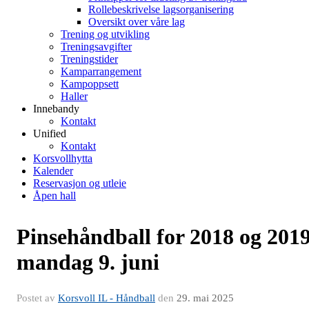
Rollebeskrivelse lagsorganisering
Oversikt over våre lag
Trening og utvikling
Treningsavgifter
Treningstider
Kamparrangement
Kampoppsett
Haller
Innebandy
Kontakt
Unified
Kontakt
Korsvollhytta
Kalender
Reservasjon og utleie
Åpen hall
Pinsehåndball for 2018 og 201
mandag 9. juni
Postet av
Korsvoll IL - Håndball
den
29. mai 2025