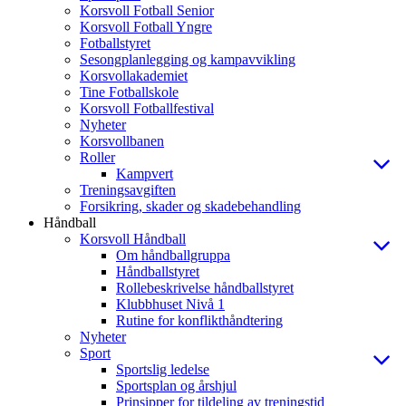
Korsvoll Fotball Senior
Korsvoll Fotball Yngre
Fotballstyret
Sesongplanlegging og kampavvikling
Korsvollakademiet
Tine Fotballskole
Korsvoll Fotballfestival
Nyheter
Korsvollbanen
Roller
Kampvert
Treningsavgiften
Forsikring, skader og skadebehandling
Håndball
Korsvoll Håndball
Om håndballgruppa
Håndballstyret
Rollebeskrivelse håndballstyret
Klubbhuset Nivå 1
Rutine for konflikthåndtering
Nyheter
Sport
Sportslig ledelse
Sportsplan og årshjul
Prinsipper for tildeling av treningstid