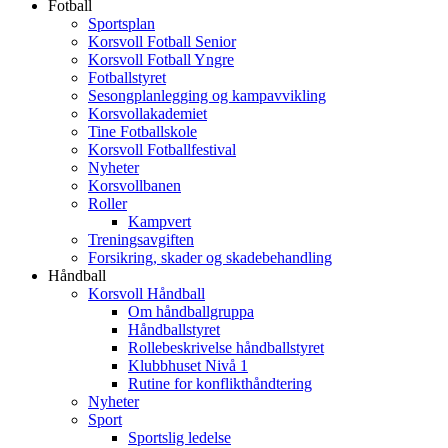
Fotball
Sportsplan
Korsvoll Fotball Senior
Korsvoll Fotball Yngre
Fotballstyret
Sesongplanlegging og kampavvikling
Korsvollakademiet
Tine Fotballskole
Korsvoll Fotballfestival
Nyheter
Korsvollbanen
Roller
Kampvert
Treningsavgiften
Forsikring, skader og skadebehandling
Håndball
Korsvoll Håndball
Om håndballgruppa
Håndballstyret
Rollebeskrivelse håndballstyret
Klubbhuset Nivå 1
Rutine for konflikthåndtering
Nyheter
Sport
Sportslig ledelse