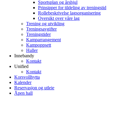
Sportsplan og årshjul
Prinsipper for tildeling av treningstid
Rollebeskrivelse lagsorganisering
Oversikt over våre lag
Trening og utvikling
Treningsavgifter
Treningstider
Kamparrangement
Kampoppsett
Haller
Innebandy
Kontakt
Unified
Kontakt
Korsvollhytta
Kalender
Reservasjon og utleie
Åpen hall