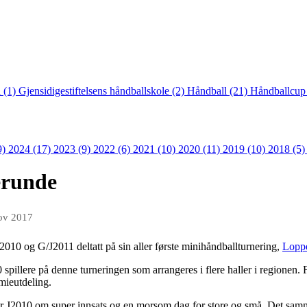
 (1)
Gjensidigestiftelsens håndballskole (2)
Håndball (21)
Håndballcup
9)
2024 (17)
2023 (9)
2022 (6)
2021 (10)
2020 (11)
2019 (10)
2018 (5
erunde
ov 2017
10 og G/J2011 deltatt på sin aller første minihåndballturnering,
Loppe
pillere på denne turneringen som arrangeres i flere haller i regionen. Fø
emieutdeling.
r J2010 om super innsats og en morsom dag for store og små. Det samme