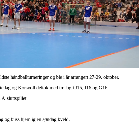
dste håndballturneringer og ble i år arrangert 27-29. oktober.
dte lag og Korsvoll deltok med tre lag i J15, J16 og G16.
A-sluttspillet.
ag og buss hjem igjen søndag kveld.