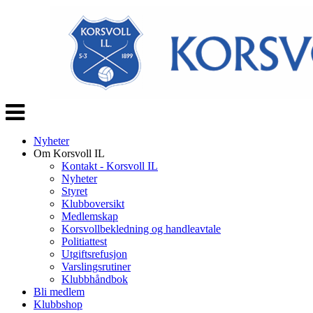
Veksle
navigasjon
Nyheter
Om Korsvoll IL
Kontakt - Korsvoll IL
Nyheter
Styret
Klubboversikt
Medlemskap
Korsvollbekledning og handleavtale
Politiattest
Utgiftsrefusjon
Varslingsrutiner
Klubbhåndbok
Bli medlem
Klubbshop