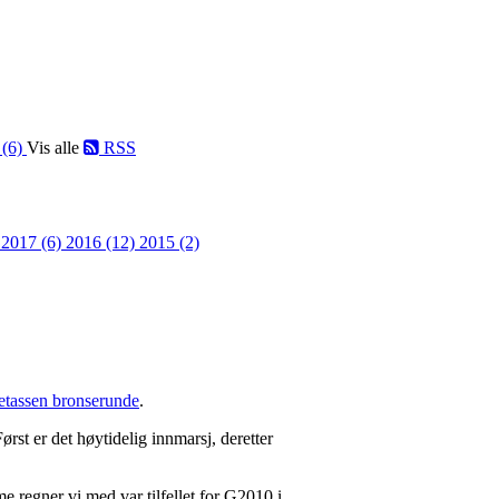
 (6)
Vis alle
RSS
)
2017 (6)
2016 (12)
2015 (2)
tassen bronserunde
.
rst er det høytidelig innmarsj, deretter
 regner vi med var tilfellet for G2010 i