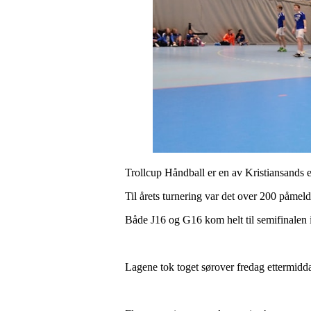
Trollcup Håndball er en av Kristiansands el
Til årets turnering var det over 200 påmel
Både J16 og G16 kom helt til semifinalen i 
Lagene tok toget sørover fredag ettermidd