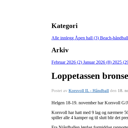
Kategori
Alle innlegg
Åpen hall (3)
Beach-håndball
Arkiv
Februar 2026 (2)
Januar 2026 (8)
2025 (2
Loppetassen brons
Postet av
Korsvoll IL - Håndball
den
18. n
Helgen 18-19. november har Korsvoll G/J20
Korsvoll har hatt med 9 lag og nærmere 50 s
spiller alle 4 kamper og til slutt blir det pr
Fra Njårdhallen lørdag formiddag rapporte