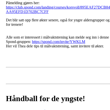
Påmelding gjøres her:
https://club.spond.com/landing/courses/korsvoll/895EAF27DCB8
AA95EFD1D702BC7CFF
Det blir satt opp flere økter senere, også for yngre aldersgrupper og
for trenere!
Alle som er interessert i målvaktstrening kan melde seg inn i denne
Spond-gruppen:
https://spond.com/invite/YWKLM
Her vil Thea dele tips til målvaktstrening, samt invitere til økter.
Håndball for de yngste!