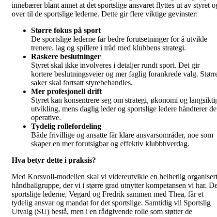
innebærer blant annet at det sportslige ansvaret flyttes ut av styret o
over til de sportslige lederne. Dette gir flere viktige gevinster:
Større fokus på sport
De sportslige lederne får bedre forutsetninger for å utvikle
trenere, lag og spillere i tråd med klubbens strategi.
Raskere beslutninger
Styret skal ikke involveres i detaljer rundt sport. Det gir
kortere beslutningsveier og mer faglig forankrede valg. Størr
saker skal fortsatt styrebehandles.
Mer profesjonell drift
Styret kan konsentrere seg om strategi, økonomi og langsikti
utvikling, mens daglig leder og sportslige ledere håndterer de
operative.
Tydelig rollefordeling
Både frivillige og ansatte får klare ansvarsområder, noe som
skaper en mer forutsigbar og effektiv klubbhverdag.
Hva betyr dette i praksis?
Med Korsvoll-modellen skal vi videreutvikle en helhetlig organiser
håndballgruppe, der vi i større grad utnytter kompetansen vi har. D
sportslige lederne, Vegard og Fredrik sammen med Thea, får et
tydelig ansvar og mandat for det sportslige. Samtidig vil Sportslig
Utvalg (SU) bestå, men i en rådgivende rolle som støtter de