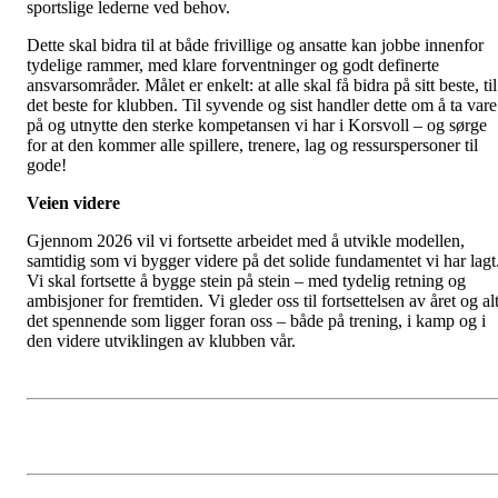
sportslige lederne ved behov.
Dette skal bidra til at både frivillige og ansatte kan jobbe innenfor
tydelige rammer, med klare forventninger og godt definerte
ansvarsområder. Målet er enkelt: at alle skal få bidra på sitt beste, til
det beste for klubben. Til syvende og sist handler dette om å ta vare
på og utnytte den sterke kompetansen vi har i Korsvoll – og sørge
for at den kommer alle spillere, trenere, lag og ressurspersoner til
gode!
Veien videre
Gjennom 2026 vil vi fortsette arbeidet med å utvikle modellen,
samtidig som vi bygger videre på det solide fundamentet vi har lagt
Vi skal fortsette å bygge stein på stein – med tydelig retning og
ambisjoner for fremtiden. Vi gleder oss til fortsettelsen av året og al
det spennende som ligger foran oss – både på trening, i kamp og i
den videre utviklingen av klubben vår.