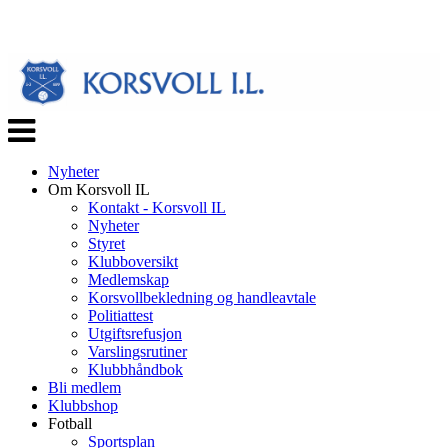
Veksle
navigasjon
Nyheter
Om Korsvoll IL
Kontakt - Korsvoll IL
Nyheter
Styret
Klubboversikt
Medlemskap
Korsvollbekledning og handleavtale
Politiattest
Utgiftsrefusjon
Varslingsrutiner
Klubbhåndbok
Bli medlem
Klubbshop
Fotball
Sportsplan