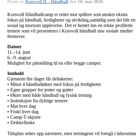
Postet av
Korsvoll IL - Håndball
den
18. mar 2026
Korsvoll Håndballcamp er rettet mot spillere som ønsker ekstra
fokus på håndball, ferdigheter og utvikling,samtidig som det blir en
sosial og morsom opplevelse. Det er hentet inn en rekke profilerte
trenere som vil presenteres i Korsvoll håndball sine sosiale medier
fremover.
Datoer
11.–14. juni
6.–9. august
Mulighet for påmelding til en eller begge camper.
Innhold
Gjennom fire dager får deltakerne:
• Minst 4 håndballøkter med fokus på ferdigheter
• Egne grupper for jenter og gutter
• Økter med både håndball og fysisk trening
• Instruksjon fra dyktige trenere
• Mat hver dag
• Frukt hver dag
• Camp‑T‑skjorte
• Drikkeflaske
Tidsplan settes opp nærmere, men treningene vil foregå i tidsromme