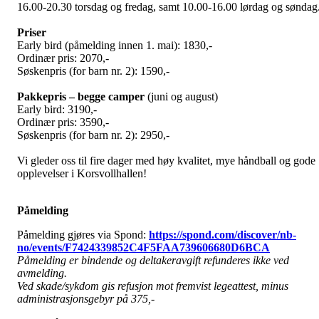
16.00-20.30 torsdag og fredag, samt 10.00-16.00 lørdag og søndag
Priser
Early bird (påmelding innen 1. mai): 1830,-
Ordinær pris: 2070,-
Søskenpris (for barn nr. 2): 1590,-
Pakkepris – begge camper
(juni og august)
Early bird: 3190,-
Ordinær pris: 3590,-
Søskenpris (for barn nr. 2): 2950,-
Vi gleder oss til fire dager med høy kvalitet, mye håndball og gode
opplevelser i Korsvollhallen!
Påmelding
Påmelding gjøres via Spond:
https://spond.com/discover/nb-
no/events/F7424339852C4F5FAA739606680D6BCA
Påmelding er bindende og deltakeravgift refunderes ikke ved
avmelding.
Ved skade/sykdom gis refusjon mot fremvist legeattest, minus
administrasjonsgebyr på 375,-