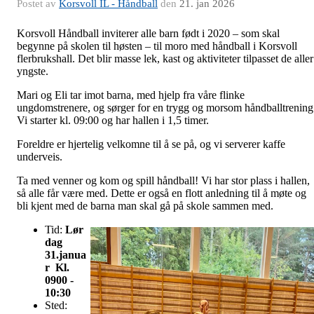
Postet av
Korsvoll IL - Håndball
den
21. jan 2026
Korsvoll Håndball inviterer alle barn født i 2020 – som skal
begynne på skolen til høsten – til moro med håndball i Korsvoll
flerbrukshall. Det blir masse lek, kast og aktiviteter tilpasset de aller
yngste.
Mari og Eli tar imot barna, med hjelp fra våre flinke
ungdomstrenere, og sørger for en trygg og morsom håndballtrening
Vi starter kl. 09:00 og har hallen i 1,5 timer.
Foreldre er hjertelig velkomne til å se på, og vi serverer kaffe
underveis.
Ta med venner og kom og spill håndball! Vi har stor plass i hallen,
så alle får være med. Dette er også en flott anledning til å møte og
bli kjent med de barna man skal gå på skole sammen med.
Tid:
Lør
dag
31.janua
r Kl.
0900 -
10:30
Sted: