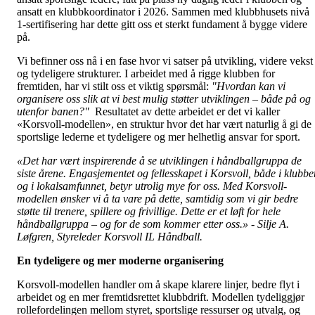
ansatt en klubbkoordinator i 2026. Sammen med klubbhusets nivå
1-sertifisering har dette gitt oss et sterkt fundament å bygge videre
på.
Vi befinner oss nå i en fase hvor vi satser på utvikling, videre vekst
og tydeligere strukturer. I arbeidet med å rigge klubben for
fremtiden, har vi stilt oss et viktig spørsmål:
"Hvordan kan vi
organisere oss slik at vi best mulig støtter utviklingen – både på og
utenfor banen?"
Resultatet av dette arbeidet er det vi kaller
«Korsvoll-modellen», en struktur hvor det har vært naturlig å gi de
sportslige lederne et tydeligere og mer helhetlig ansvar for sport.
«
Det har vært inspirerende å se utviklingen i håndballgruppa de
siste årene. Engasjementet og fellesskapet i Korsvoll, både i klubbe
og i lokalsamfunnet, betyr utrolig mye for oss. Med Korsvoll-
modellen ønsker vi å ta vare på dette, samtidig som vi gir bedre
støtte til trenere, spillere og frivillige. Dette er et løft for hele
håndballgruppa – og for de som kommer etter oss.»
- Silje A.
Løfgren, Styreleder Korsvoll IL Håndball.
En tydeligere og mer moderne organisering
Korsvoll-modellen handler om å skape klarere linjer, bedre flyt i
arbeidet og en mer fremtidsrettet klubbdrift. Modellen tydeliggjør
rollefordelingen mellom styret, sportslige ressurser og utvalg, og