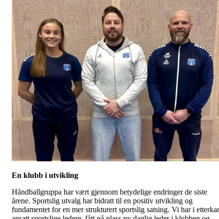
En klubb i utvikling
Håndballgruppa har vært gjennom betydelige endringer de siste
årene. Sportslig utvalg har bidratt til en positiv utvikling og
fundamentet for en mer strukturert sportslig satsing. Vi har i etterka
ansatt sportslige ledere, fått på plass ny daglig leder i klubben og