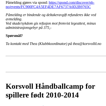
Påmelding gjøres via spond:
https://spond.com/discover/nb-
no/events/FC900FC4A5EF4DE7AF6737A0D2B9765C
Påmelding er bindende og deltakeravgift refunderes ikke ved
avmelding.
Ved skade/sykdom gis refusjon mot fremvist legeattest, minus
administrasjonsgebyr på 375,-
Spørsmål?
Ta kontakt med Thea (Klubbkoordinator) på thea@korsvollil.no
Korsvoll Håndballcamp for
spillere født 2010-2014