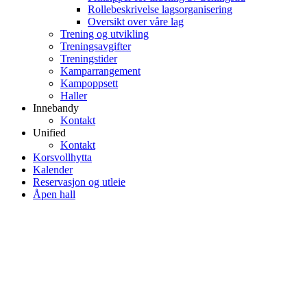
Rollebeskrivelse lagsorganisering
Oversikt over våre lag
Trening og utvikling
Treningsavgifter
Treningstider
Kamparrangement
Kampoppsett
Haller
Innebandy
Kontakt
Unified
Kontakt
Korsvollhytta
Kalender
Reservasjon og utleie
Åpen hall