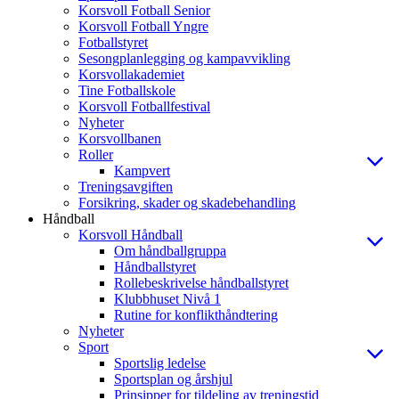
Korsvoll Fotball Senior
Korsvoll Fotball Yngre
Fotballstyret
Sesongplanlegging og kampavvikling
Korsvollakademiet
Tine Fotballskole
Korsvoll Fotballfestival
Nyheter
Korsvollbanen
Roller
Kampvert
Treningsavgiften
Forsikring, skader og skadebehandling
Håndball
Korsvoll Håndball
Om håndballgruppa
Håndballstyret
Rollebeskrivelse håndballstyret
Klubbhuset Nivå 1
Rutine for konflikthåndtering
Nyheter
Sport
Sportslig ledelse
Sportsplan og årshjul
Prinsipper for tildeling av treningstid