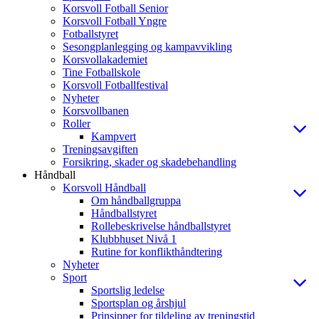
Korsvoll Fotball Senior
Korsvoll Fotball Yngre
Fotballstyret
Sesongplanlegging og kampavvikling
Korsvollakademiet
Tine Fotballskole
Korsvoll Fotballfestival
Nyheter
Korsvollbanen
Roller
Kampvert
Treningsavgiften
Forsikring, skader og skadebehandling
Håndball
Korsvoll Håndball
Om håndballgruppa
Håndballstyret
Rollebeskrivelse håndballstyret
Klubbhuset Nivå 1
Rutine for konflikthåndtering
Nyheter
Sport
Sportslig ledelse
Sportsplan og årshjul
Prinsipper for tildeling av treningstid