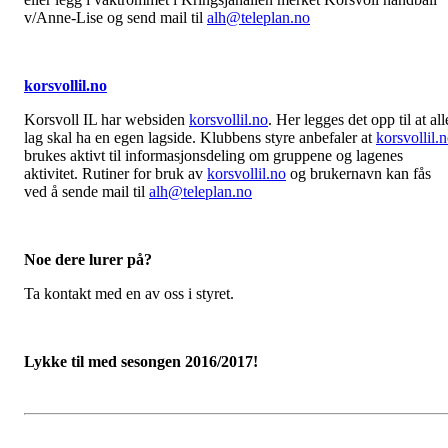
v/Anne-Lise og send mail til
alh@teleplan.no
korsvollil.no
Korsvoll IL har websiden
korsvollil.no
. Her legges det opp til at all
lag skal ha en egen lagside. Klubbens styre anbefaler at
korsvollil.
brukes aktivt til informasjonsdeling om gruppene og lagenes
aktivitet. Rutiner for bruk av
korsvollil.no
og brukernavn kan fås
ved å sende mail til
alh@teleplan.no
N
oe dere lurer på?
Ta kontakt med en av oss i styret.
Lykke til med sesongen 2016/2017!