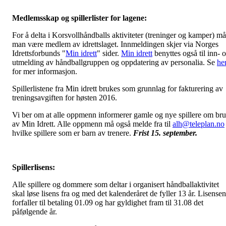
Medlemsskap og spillerlister for lagene:
For å delta i Korsvollhåndballs aktiviteter (treninger og kamper) må
man være medlem av idrettslaget. Innmeldingen skjer via Norges
Idrettsforbunds "
Min idrett
" sider.
Min idrett
benyttes også til inn- 
utmelding av håndballgruppen og oppdatering av personalia. Se
he
for mer informasjon.
Spillerlistene fra Min idrett brukes som grunnlag for fakturering av
treningsavgiften for høsten 2016.
Vi ber om at alle oppmenn informerer gamle og nye spillere om br
av Min Idrett. Alle oppmenn må også melde fra til
alh@teleplan.no
hvilke spillere som er barn av trenere.
Frist 15. september.
Spillerlisens:
Alle spillere og dommere som deltar i organisert håndballaktivitet
skal løse lisens fra og med det kalenderåret de fyller 13 år. Lisensen
forfaller til betaling 01.09 og har gyldighet fram til 31.08 det
påfølgende år.