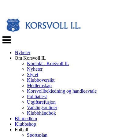
Veksle
navigasjon
Nyheter
Om Korsvoll IL
Kontakt - Korsvoll IL
Nyheter
Styret
Klubboversikt
Medlemskap
Korsvollbekledning og handleavtale
Politiattest
Utgiftsrefusjon
Varslingsrutiner
Klubbhåndbok
Bli medlem
Klubbshop
Fotball
Sportsplan