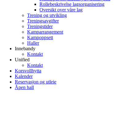
Rollebeskrivelse lagsorganisering
Oversikt over våre lag
Trening og utvikling
Treningsavgifter
Treningstider
Kamparrangement
Kampoppsett
Haller
Innebandy
Kontakt
Unified
Kontakt
Korsvollhytta
Kalender
Reservasjon og utleie
Åpen hall