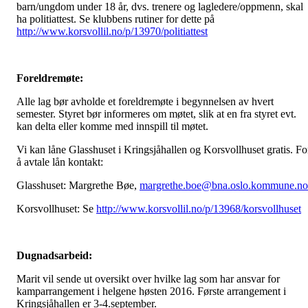
barn/ungdom under 18 år, dvs. trenere og lagledere/oppmenn, skal
ha politiattest. Se klubbens rutiner for dette på
http://www.korsvollil.no/p/13970/politiattest
Foreldremøte:
Alle lag bør avholde et foreldremøte i begynnelsen av hvert
semester. Styret bør informeres om møtet, slik at en fra styret evt.
kan delta eller komme med innspill til møtet.
Vi kan låne Glasshuset i Kringsjåhallen og Korsvollhuset gratis. Fo
å avtale lån kontakt:
Glasshuset: Margrethe Bøe,
margrethe.boe@bna.oslo.
kommune.no
Korsvollhuset: Se
http://www.korsvollil.no/p/13968/korsvollhuset
Dugnadsarbeid:
Marit vil sende ut oversikt over hvilke lag som har ansvar for
kamparrangement i helgene høsten 2016. Første arrangement i
Kringsjåhallen er 3-4.september.