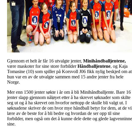
Gjennom et helt år får 16 utvalgte jenter,
Minihåndballjentene,
være maskoter for sine store forbilder
Håndballjentene
, og Kaja
Tomasine (10) som spiller på Korsvoll J06 fikk nylig beskjed om at
hun var en av de utvalgte sammen med 15 andre jenter fra hele
Norge.
Mer enn 1500 jenter søkte i år om å bli Minihåndballjente. Bare 16
jenter slapp gjennom nåløyet etter å ha skrevet søknader som skilte
seg ut og å ha skrevet om hvorfor nettopp de skulle bli valgt ut. I
søknadene skriver de om hvor mye håndball betyr for dem, at de vi
lære av de beste for å bli bedre og hvordan de ser opp til sine
forbilder, men også om det å kunne dele dette og glede lagvenninn
sine.