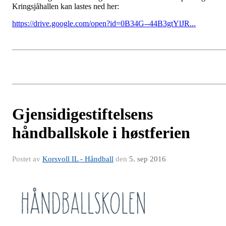
Kringsjåhallen kan lastes ned her:
https://drive.google.com/open?id=0B34G--44B3gtYlJR...
Gjensidigestiftelsens
håndballskole i høstferien
Postet av
Korsvoll IL - Håndball
den
5. sep 2016