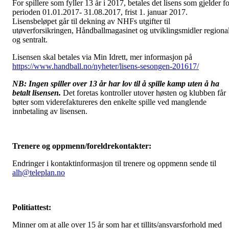
For spillere som fyller 13 år i 2017, betales det lisens som gjelder f
perioden 01.01.2017- 31.08.2017, frist 1. januar 2017.
Lisensbeløpet går til dekning av NHFs utgifter til
utøverforsikringen, Håndballmagasinet og utviklingsmidler regional
og sentralt.
Lisensen skal betales via Min Idrett, mer informasjon på
https://www.handball.no/nyheter/lisens-sesongen-201617/
NB: Ingen spiller over 13 år har lov til å spille kamp uten å ha
betalt lisensen.
Det foretas kontroller utover høsten og klubben får
bøter som viderefaktureres den enkelte spille ved manglende
innbetaling av lisensen.
Trenere og oppmenn/foreldrekontakter:
Endringer i kontaktinformasjon til trenere og oppmenn sende til
alh@teleplan.no
Politiattest:
Minner om at alle over 15 år som har et tillits/ansvarsforhold med