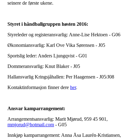
seinere de første ukene.
Styret i håndballgruppen høsten 2016:
Styreleder og registeransvarlig: Anne-Lise Hektoen - G06
Økonomiansvarlig: Karl Ove Vika Sørensen - J05
Sportslig leder: Anders Ljungqvist - G01
Dommeransvarlig: Knut Blaker - J05
Hallansvarlig Kringsjåhallen: Per Haagensen - J05/J08
Kontaktinformasjon finner dere
her
.
Ansvar kamparrangement:
Arrangementsansvarlig: Marit Mjørud, 959 45 901,
mmjorud@hotmail.com
- G05
Innkjøp kamparrangement: Anna Åsa Laurén-Kristiansen,