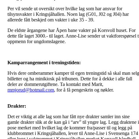
Per vil sende ut oversikt over hvilke lag som har ansvar for
tilsynsvakter i Kringsjåhallen. Noen lag (G01, J02 og J04) har
allerede fått beskjed om vakter i uke 35 - 39.
De eldste årgangene har Åpen bane vakter på Korsvoll huset. For
dette får laget 3000.- til laget. Anne-Lise sender ut vaktforespørsel t
oppmenn for ungdomslagene.
Kamparrangement i treningstiden:
Hvis dere omberammer kamper til egen treningstid så skal man sel
billetter og ha minikiosk på tribunen. Dette for å dekke i alle fall
deler av dommerutgiftene. Ta kontakt med Marit,
mmjorud@hotmail.com
, for å få pengeskrin og nøkler.
Drakter:
Det er viktig at alle lag som har fått nye drakter samler inn sine
gamle drakter slik at de kan gå i “arv” til yngre lag. Legg draktene i
pose merket med hvilket lag de kommer fra/passer til og legg på
klubbrommet i Kringsjåhallen, lever til Anne-Lise i Svensenga 174
eller legg i vaktrommet i Kringsjåhallen merket Korsvoll håndball