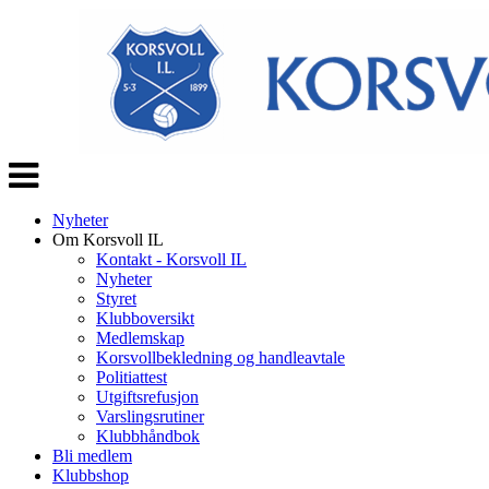
Veksle
navigasjon
Nyheter
Om Korsvoll IL
Kontakt - Korsvoll IL
Nyheter
Styret
Klubboversikt
Medlemskap
Korsvollbekledning og handleavtale
Politiattest
Utgiftsrefusjon
Varslingsrutiner
Klubbhåndbok
Bli medlem
Klubbshop