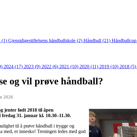
 (1)
Gjensidigestiftelsens håndballskole (2)
Håndball (21)
Håndballcup
9)
2024 (17)
2023 (9)
2022 (6)
2021 (10)
2020 (11)
2019 (10)
2018 (5
se og vil prøve håndball?
an 2026
g jenter født 2018 til åpen
 fredag 31. januar kl. 10.30–11.30.
ulighet til å prøve håndball i trygge og
 ha med, er innesko! Treningen ledes med god