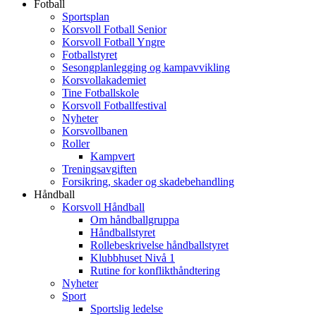
Fotball
Sportsplan
Korsvoll Fotball Senior
Korsvoll Fotball Yngre
Fotballstyret
Sesongplanlegging og kampavvikling
Korsvollakademiet
Tine Fotballskole
Korsvoll Fotballfestival
Nyheter
Korsvollbanen
Roller
Kampvert
Treningsavgiften
Forsikring, skader og skadebehandling
Håndball
Korsvoll Håndball
Om håndballgruppa
Håndballstyret
Rollebeskrivelse håndballstyret
Klubbhuset Nivå 1
Rutine for konflikthåndtering
Nyheter
Sport
Sportslig ledelse