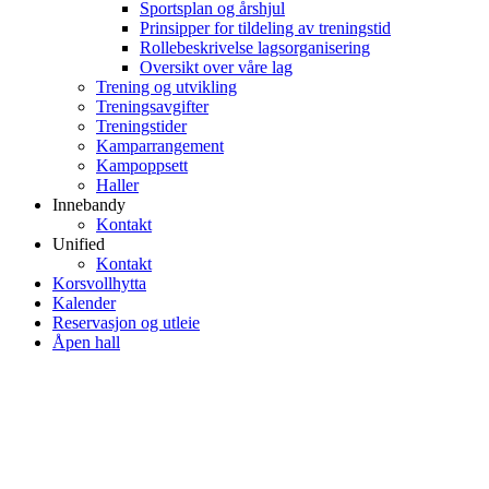
Sportsplan og årshjul
Prinsipper for tildeling av treningstid
Rollebeskrivelse lagsorganisering
Oversikt over våre lag
Trening og utvikling
Treningsavgifter
Treningstider
Kamparrangement
Kampoppsett
Haller
Innebandy
Kontakt
Unified
Kontakt
Korsvollhytta
Kalender
Reservasjon og utleie
Åpen hall