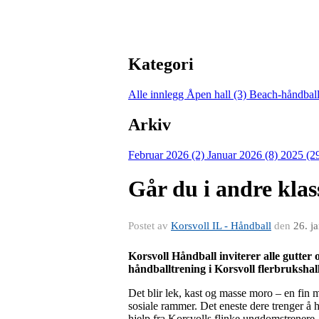
Kategori
Alle innlegg
Åpen hall (3)
Beach-håndball
Arkiv
Februar 2026 (2)
Januar 2026 (8)
2025 (2
Går du i andre klas
Postet av
Korsvoll IL - Håndball
den
26. j
Korsvoll Håndball inviterer alle gutter o
håndballtrening i Korsvoll flerbrukshall
Det blir lek, kast og masse moro – en fin m
sosiale rammer. Det eneste dere trenger å
hjelp fra Korsvolls flinke ungdomstrenere.