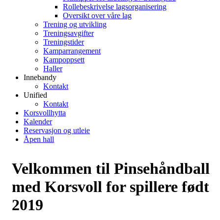
Rollebeskrivelse lagsorganisering
Oversikt over våre lag
Trening og utvikling
Treningsavgifter
Treningstider
Kamparrangement
Kampoppsett
Haller
Innebandy
Kontakt
Unified
Kontakt
Korsvollhytta
Kalender
Reservasjon og utleie
Åpen hall
Velkommen til Pinsehåndball
med Korsvoll for spillere født
2019