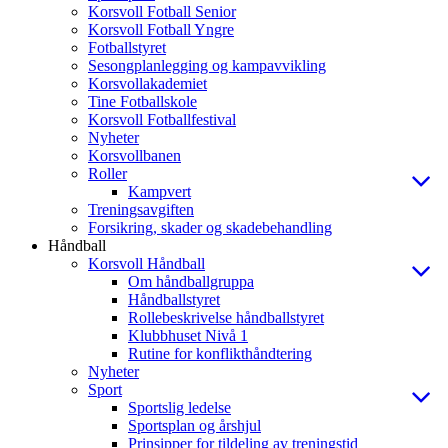
Korsvoll Fotball Senior
Korsvoll Fotball Yngre
Fotballstyret
Sesongplanlegging og kampavvikling
Korsvollakademiet
Tine Fotballskole
Korsvoll Fotballfestival
Nyheter
Korsvollbanen
Roller
Kampvert
Treningsavgiften
Forsikring, skader og skadebehandling
Håndball
Korsvoll Håndball
Om håndballgruppa
Håndballstyret
Rollebeskrivelse håndballstyret
Klubbhuset Nivå 1
Rutine for konflikthåndtering
Nyheter
Sport
Sportslig ledelse
Sportsplan og årshjul
Prinsipper for tildeling av treningstid