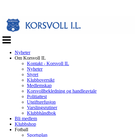
Veksle
navigasjon
Nyheter
Om Korsvoll IL
Kontakt - Korsvoll IL
Nyheter
Styret
Klubboversikt
Medlemskap
Korsvollbekledning og handleavtale
Politiattest
Utgiftsrefusjon
Varslingsrutiner
Klubbhåndbok
Bli medlem
Klubbshop
Fotball
Sportsplan