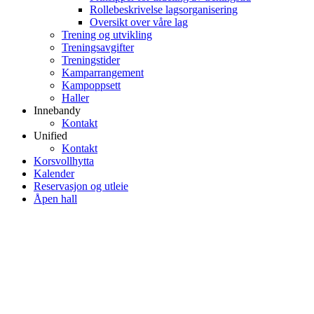
Rollebeskrivelse lagsorganisering
Oversikt over våre lag
Trening og utvikling
Treningsavgifter
Treningstider
Kamparrangement
Kampoppsett
Haller
Innebandy
Kontakt
Unified
Kontakt
Korsvollhytta
Kalender
Reservasjon og utleie
Åpen hall