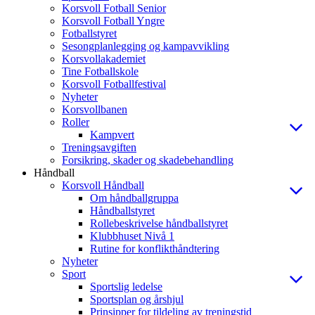
Korsvoll Fotball Senior
Korsvoll Fotball Yngre
Fotballstyret
Sesongplanlegging og kampavvikling
Korsvollakademiet
Tine Fotballskole
Korsvoll Fotballfestival
Nyheter
Korsvollbanen
Roller
Kampvert
Treningsavgiften
Forsikring, skader og skadebehandling
Håndball
Korsvoll Håndball
Om håndballgruppa
Håndballstyret
Rollebeskrivelse håndballstyret
Klubbhuset Nivå 1
Rutine for konflikthåndtering
Nyheter
Sport
Sportslig ledelse
Sportsplan og årshjul
Prinsipper for tildeling av treningstid