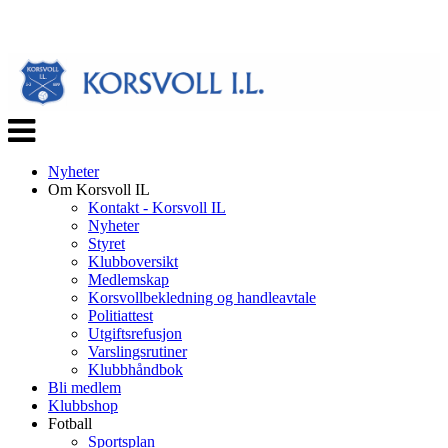
Veksle
navigasjon
Nyheter
Om Korsvoll IL
Kontakt - Korsvoll IL
Nyheter
Styret
Klubboversikt
Medlemskap
Korsvollbekledning og handleavtale
Politiattest
Utgiftsrefusjon
Varslingsrutiner
Klubbhåndbok
Bli medlem
Klubbshop
Fotball
Sportsplan