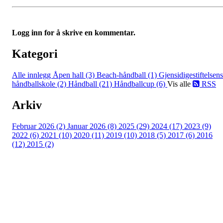
Logg inn for å skrive en kommentar.
Kategori
Alle innlegg
Åpen hall (3)
Beach-håndball (1)
Gjensidigestiftelsens
håndballskole (2)
Håndball (21)
Håndballcup (6)
Vis alle
RSS
Arkiv
Februar 2026 (2)
Januar 2026 (8)
2025 (29)
2024 (17)
2023 (9)
2022 (6)
2021 (10)
2020 (11)
2019 (10)
2018 (5)
2017 (6)
2016
(12)
2015 (2)