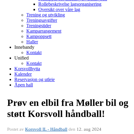
Rollebeskrivelse lagsorganisering
Oversikt over våre lag
Trening og utvikling
Treningsavgifter
Treningstider
Kamparrangement
Kampoppsett
Haller
Innebandy
Kontakt
Unified
Kontakt
Korsvollhytta
Kalender
Reservasjon og utleie
Åpen hall
Prøv en elbil fra Møller bil og
støtt Korsvoll håndball!
Postet av
Korsvoll IL - Håndball
den
12. aug 2024