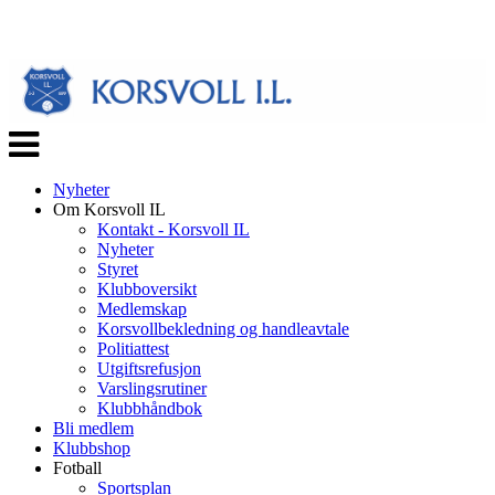
Veksle
navigasjon
Nyheter
Om Korsvoll IL
Kontakt - Korsvoll IL
Nyheter
Styret
Klubboversikt
Medlemskap
Korsvollbekledning og handleavtale
Politiattest
Utgiftsrefusjon
Varslingsrutiner
Klubbhåndbok
Bli medlem
Klubbshop
Fotball
Sportsplan