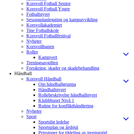
Korsvoll Fotball Senior
Korsvoll Fotball Yngre
Fotballstyret
Sesongplanlegging og kampavvikling
Korsvollakademiet
Tine Fotballskole
Korsvoll Fotballfestival
Nyheter
Korsvollbanen
Roller
Kampvert
Treningsavgiften
Forsikring, skader og skadebehandling
Håndball
Korsvoll Håndball
Om håndballgruppa
Håndballstyret
Rollebeskrivelse håndballstyret
Klubbhuset Nivå 1
Rutine for konflikthåndtering
Nyheter
Sport
Sportslig ledelse
Sportsplan og årshjul
Prinsipper for tildeling av treningstid