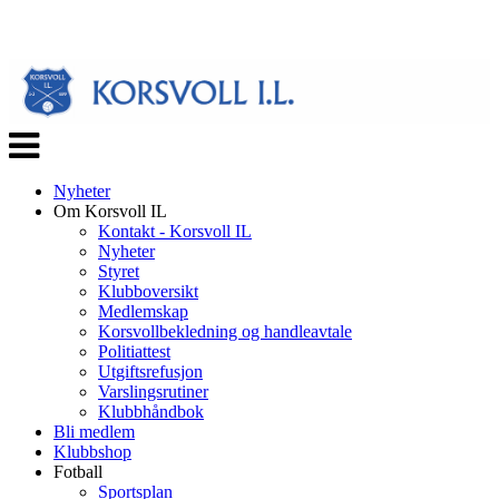
Veksle
navigasjon
Nyheter
Om Korsvoll IL
Kontakt - Korsvoll IL
Nyheter
Styret
Klubboversikt
Medlemskap
Korsvollbekledning og handleavtale
Politiattest
Utgiftsrefusjon
Varslingsrutiner
Klubbhåndbok
Bli medlem
Klubbshop
Fotball
Sportsplan