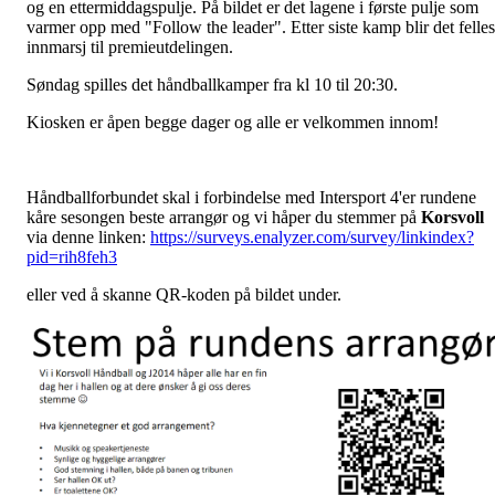
og en ettermiddagspulje. På bildet er det lagene i første pulje som
varmer opp med "Follow the leader". Etter siste kamp blir det felles
innmarsj til premieutdelingen.
Søndag spilles det håndballkamper fra kl 10 til 20:30.
Kiosken er åpen begge dager og alle er velkommen innom!
Håndballforbundet skal i forbindelse med Intersport 4'er rundene
kåre sesongen beste arrangør og vi håper du stemmer på
Korsvoll
via denne linken:
https://surveys.enalyzer.com/survey/linkindex?
pid=rih8feh3
eller ved å skanne QR-koden på bildet under.