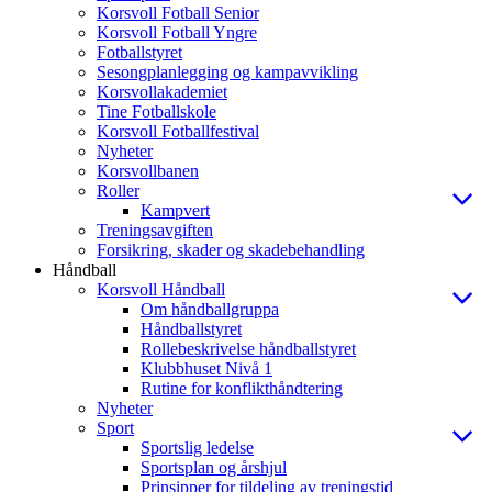
Korsvoll Fotball Senior
Korsvoll Fotball Yngre
Fotballstyret
Sesongplanlegging og kampavvikling
Korsvollakademiet
Tine Fotballskole
Korsvoll Fotballfestival
Nyheter
Korsvollbanen
Roller
Kampvert
Treningsavgiften
Forsikring, skader og skadebehandling
Håndball
Korsvoll Håndball
Om håndballgruppa
Håndballstyret
Rollebeskrivelse håndballstyret
Klubbhuset Nivå 1
Rutine for konflikthåndtering
Nyheter
Sport
Sportslig ledelse
Sportsplan og årshjul
Prinsipper for tildeling av treningstid