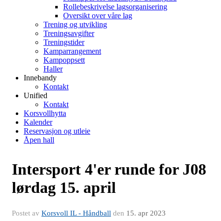
Rollebeskrivelse lagsorganisering
Oversikt over våre lag
Trening og utvikling
Treningsavgifter
Treningstider
Kamparrangement
Kampoppsett
Haller
Innebandy
Kontakt
Unified
Kontakt
Korsvollhytta
Kalender
Reservasjon og utleie
Åpen hall
Intersport 4'er runde for J08
lørdag 15. april
Postet av
Korsvoll IL - Håndball
den
15. apr 2023