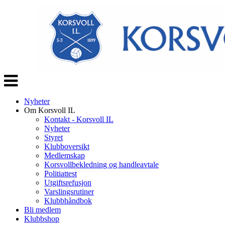
Veksle
navigasjon
Nyheter
Om Korsvoll IL
Kontakt - Korsvoll IL
Nyheter
Styret
Klubboversikt
Medlemskap
Korsvollbekledning og handleavtale
Politiattest
Utgiftsrefusjon
Varslingsrutiner
Klubbhåndbok
Bli medlem
Klubbshop