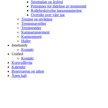
Sportsplan og årshjul
Prinsipper for tildeling av treningstid
Rollebeskrivelse lagsorganisering
Oversikt over våre lag
Trening og utvikling
Treningsavgifter
Treningstider
Kamparrangement
Kampoppsett
Haller
Innebandy
Kontakt
Unified
Kontakt
Korsvollhytta
Kalender
Reservasjon og utleie
Åpen hall