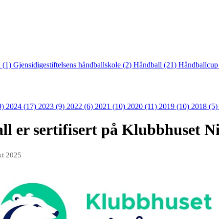
 (1)
Gjensidigestiftelsens håndballskole (2)
Håndball (21)
Håndballcup
9)
2024 (17)
2023 (9)
2022 (6)
2021 (10)
2020 (11)
2019 (10)
2018 (5
l er sertifisert på Klubbhuset N
kt 2025