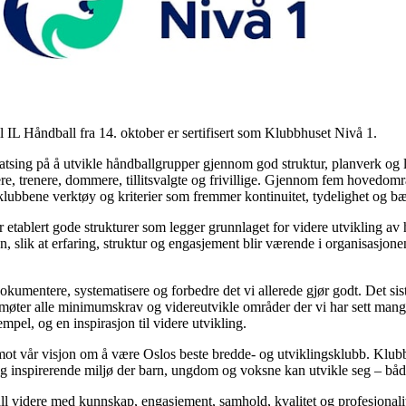
l IL Håndball fra 14. oktober er sertifisert som Klubbhuset Nivå 1.
sing på å utvikle håndballgrupper gjennom god struktur, planverk og la
ere, trenere, dommere, tillitsvalgte og frivillige. Gjennom fem hovedom
klubbene verktøy og kriterier som fremmer kontinuitet, tydelighet og bær
har etablert gode strukturer som legger grunnlaget for videre utvikling a
en, slik at erfaring, struktur og engasjement blir værende i organisasjo
okumentere, systematisere og forbedre det vi allerede gjør godt. Det sis
i møter alle minimumskrav og videreutvikle områder der vi har sett mangl
empel, og en inspirasjon til videre utvikling.
 mot vår visjon om å være Oslos beste bredde- og utviklingsklubb. Klubb
 og inspirerende miljø der barn, ungdom og voksne kan utvikle seg – bå
all videre med kunnskap, engasjement, samhold, kvalitet og profesjonalit