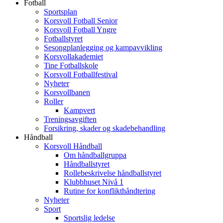
Fotball
Sportsplan
Korsvoll Fotball Senior
Korsvoll Fotball Yngre
Fotballstyret
Sesongplanlegging og kampavvikling
Korsvollakademiet
Tine Fotballskole
Korsvoll Fotballfestival
Nyheter
Korsvollbanen
Roller
Kampvert
Treningsavgiften
Forsikring, skader og skadebehandling
Håndball
Korsvoll Håndball
Om håndballgruppa
Håndballstyret
Rollebeskrivelse håndballstyret
Klubbhuset Nivå 1
Rutine for konflikthåndtering
Nyheter
Sport
Sportslig ledelse