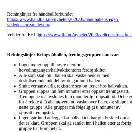
Retninglinjer fra håndballforbundet:
https://www.handball.no/nyheter/2020/05/handballens-egen-
veileder-for-smittevern/
Veilder fra FHI:
https://www.fhi.no/nyheter/2020/veileder-for-idrett
Retningslinjer Kringsjåhallen, treningsgruppens ansvar:
Laget møter opp til høyre utenfor
hovedinngangen/hallvaktkontoret ferdig skiftet.
Alle som skal inn i hallen skal vaske hender med
desinfiserende middel før de går inn i hallen.
Smittevernansvarlig registrere seg og trener hos hallvakten.
Gruppen slippes inn fem minutter etter oppsatt treningsstart.
Treningene må avsluttes fem minutter før oppsatt tid. Dette e
for å rekke å få alle utøvere ut, vaske over flater, og slippe in
neste gruppe. Alle grupper må følgelig gi ti minutter av
oppsatt treningstid.
Ingen går inn i anlegget før hallvakten har gitt beskjed om at
det er klart. Gruppen skal gå samlet inn i hallen etter at forrig
gruppe har kommet ut.