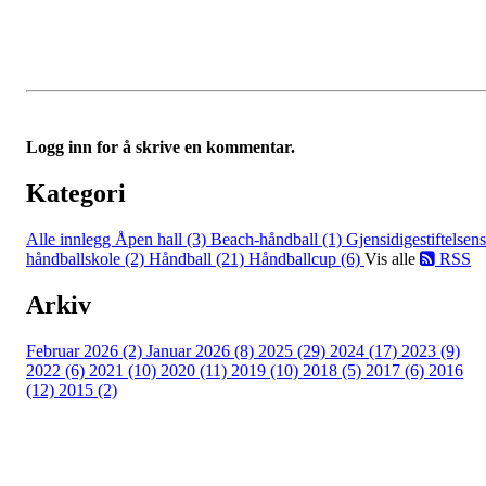
Logg inn for å skrive en kommentar.
Kategori
Alle innlegg
Åpen hall (3)
Beach-håndball (1)
Gjensidigestiftelsens
håndballskole (2)
Håndball (21)
Håndballcup (6)
Vis alle
RSS
Arkiv
Februar 2026 (2)
Januar 2026 (8)
2025 (29)
2024 (17)
2023 (9)
2022 (6)
2021 (10)
2020 (11)
2019 (10)
2018 (5)
2017 (6)
2016
(12)
2015 (2)