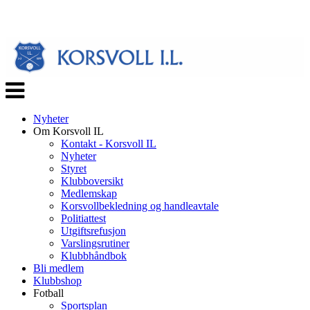
Veksle
navigasjon
Nyheter
Om Korsvoll IL
Kontakt - Korsvoll IL
Nyheter
Styret
Klubboversikt
Medlemskap
Korsvollbekledning og handleavtale
Politiattest
Utgiftsrefusjon
Varslingsrutiner
Klubbhåndbok
Bli medlem
Klubbshop
Fotball
Sportsplan