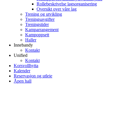
Rollebeskrivelse lagsorganisering
Oversikt over våre lag
Trening og utvikling
Treningsavgifter
Treningstider
Kamparrangement
Kampoppsett
Haller
Innebandy
Kontakt
Unified
Kontakt
Korsvollhytta
Kalender
Reservasjon og utleie
Åpen hall