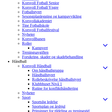
Korsvoll Fotball Senior
Korsvoll Fotball Yngre
Fotballstyret
Sesongplanlegging og kampavvikling
Korsvollakademiet
Tine Fotballskole
Korsvoll Fotballfestival
Nyheter
Korsvollbanen
Roller
Kampvert
Treningsavgiften
Forsikring, skader og skadebehandling
Håndball
Korsvoll Håndball
Om håndballgruppa
Håndballstyret
Rollebeskrivelse håndballstyret
Klubbhuset Nivå 1
Rutine for konflikthåndtering
Nyheter
Sport
Sportslig ledelse
Sportsplan og årshjul
Prinsipper for tildeling av treningstid