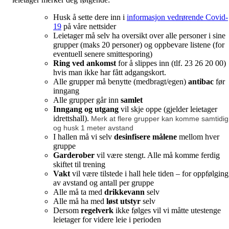
Husk å sette dere inn i
informasjon vedrørende Covid-
19
på våre nettsider
Leietager må selv ha oversikt over alle personer i sine
grupper (maks 20 personer) og oppbevare listene (for
eventuell senere smittesporing)
Ring ved ankomst
for å slippes inn (tlf. 23 26 20 00)
hvis man ikke har fått adgangskort.
Alle grupper må benytte (medbragt/egen)
antibac
før
inngang
Alle grupper går inn
samlet
Inngang og utgang
vil skje oppe (gjelder leietager
idrettshall).
Merk at flere grupper kan komme samtidig
og husk 1 meter avstand
I hallen må vi selv
desinfisere målene
mellom hver
gruppe
Garderober
vil være stengt. Alle må komme ferdig
skiftet til trening
Vakt
vil være tilstede i hall hele tiden – for oppfølging
av avstand og antall per gruppe
Alle må ta med
drikkevann
selv
Alle må ha med
løst utstyr
selv
Dersom
regelverk
ikke følges vil vi måtte utestenge
leietager for videre leie i perioden