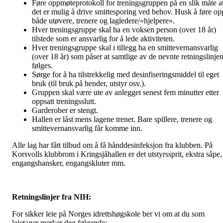
Føre oppmøteprotokoll for treningsgruppen på en slik måte a
det er mulig å drive smittesporing ved behov. Husk å føre op
både utøvere, trenere og lagledere/«hjelpere».
Hver treningsgruppe skal ha en voksen person (over 18 år)
tilstede som er ansvarlig for å lede aktiviteten.
Hver treningsgruppe skal i tillegg ha en smittevernansvarlig
(over 18 år) som påser at samtlige av de nevnte retningslinje
følges.
Sørge for å ha tilstrekkelig med desinfiseringsmiddel til eget
bruk (til bruk på hender, utstyr osv.).
Gruppen skal være ute av anlegget senest fem minutter etter
oppsatt treningsslutt.
Garderober er stengt.
Hallen er låst mens lagene trener. Bare spillere, trenere og
smittevernansvarlig får komme inn.
Alle lag har fått tilbud om å få hånddesinfeksjon fra klubben. På
Korsvolls klubbrom i Kringsjåhallen er det utstyrssprit, ekstra såpe,
engangshansker, engangskluter mm.
Retningslinjer fra NIH:
For sikker leie på Norges idrettshøgskole ber vi om at du som
leietager merker deg følgende: