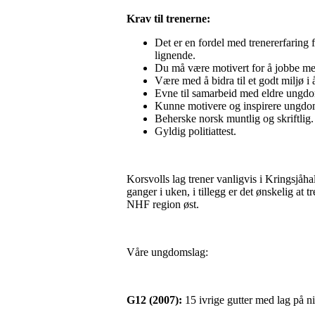
Krav til trenerne:
Det er en fordel med trenererfaring 
lignende.
Du må være motivert for å jobbe med
Være med å bidra til et godt miljø i 
Evne til samarbeid med eldre ungdo
Kunne motivere og inspirere ungd
Beherske norsk muntlig og skriftlig.
Gyldig politiattest.
Korsvolls lag trener vanligvis i Kringsjå
ganger i uken, i tillegg er det ønskelig at
NHF region øst.
Våre ungdomslag:
G12 (2007):
15 ivrige gutter med lag på n