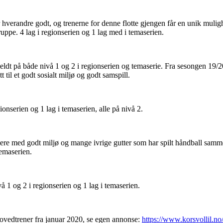
hverandre godt, og trenerne for denne flotte gjengen får en unik mulighet
ruppe. 4 lag i regionserien og 1 lag med i temaserien.
eldt på både nivå 1 og 2 i regionserien og temaserie. Fra sesongen 19
 til et godt sosialt miljø og godt samspill.
gionserien og 1 lag i temaserien, alle på nivå 2.
lere med godt miljø og mange ivrige gutter som har spilt håndball sammen
temaserien.
vå 1 og 2 i regionserien og 1 lag i temaserien.
hovedtrener fra januar 2020, se egen annonse:
https://www.korsvollil.no