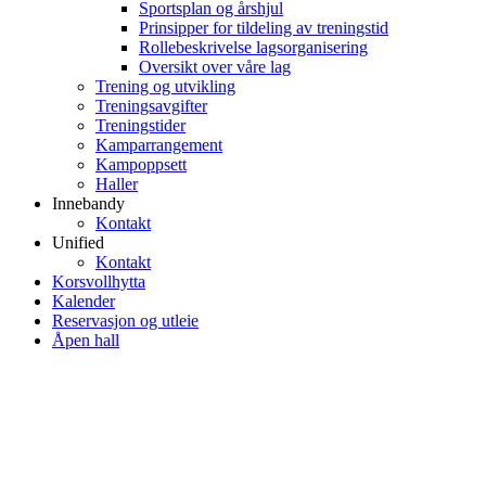
Sportsplan og årshjul
Prinsipper for tildeling av treningstid
Rollebeskrivelse lagsorganisering
Oversikt over våre lag
Trening og utvikling
Treningsavgifter
Treningstider
Kamparrangement
Kampoppsett
Haller
Innebandy
Kontakt
Unified
Kontakt
Korsvollhytta
Kalender
Reservasjon og utleie
Åpen hall