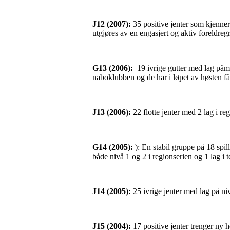
J12 (2007):
35 positive jenter som kjenner 
utgjøres av en engasjert og aktiv foreldreg
G13 (2006):
19 ivrige gutter med lag påm
naboklubben og de har i løpet av høsten fått
J13 (2006):
22 flotte jenter med 2 lag i re
G14 (2005):
): En stabil gruppe på 18 spil
både nivå 1 og 2 i regionserien og 1 lag i 
J14 (2005):
25 ivrige jenter med lag på ni
J15 (2004):
17 positive jenter trenger ny 