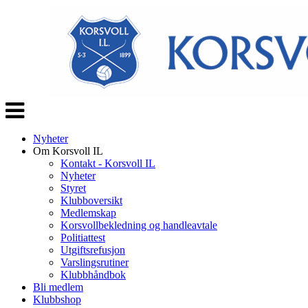
Veksle
navigasjon
Nyheter
Om Korsvoll IL
Kontakt - Korsvoll IL
Nyheter
Styret
Klubboversikt
Medlemskap
Korsvollbekledning og handleavtale
Politiattest
Utgiftsrefusjon
Varslingsrutiner
Klubbhåndbok
Bli medlem
Klubbshop