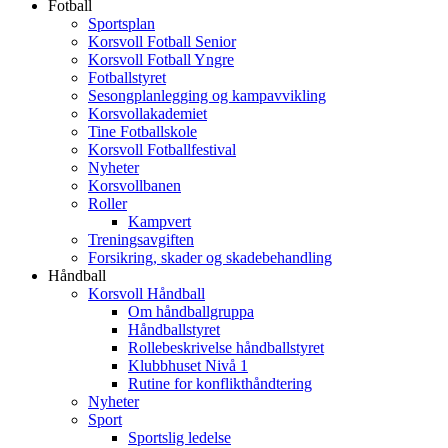
Fotball
Sportsplan
Korsvoll Fotball Senior
Korsvoll Fotball Yngre
Fotballstyret
Sesongplanlegging og kampavvikling
Korsvollakademiet
Tine Fotballskole
Korsvoll Fotballfestival
Nyheter
Korsvollbanen
Roller
Kampvert
Treningsavgiften
Forsikring, skader og skadebehandling
Håndball
Korsvoll Håndball
Om håndballgruppa
Håndballstyret
Rollebeskrivelse håndballstyret
Klubbhuset Nivå 1
Rutine for konflikthåndtering
Nyheter
Sport
Sportslig ledelse