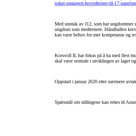
soker-engasjert-hovedtrener-til-17-supersp
Med unntak av J12, som har ungdommer som 
ungdom som medtrenere. Håndballen krever 
kan være behov for mer kompetanse og ressur
Korsvoll IL har fokus på å ha med f
skal være sentrale i utviklingen av laget og
Oppstart i januar 2020 etter nærmere avtal
Spørsmål om stillingene kan rettes til Ann