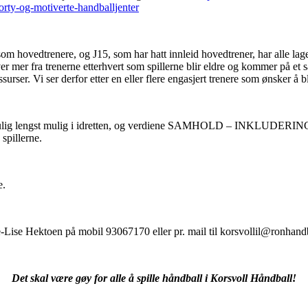
orty-og-motiverte-handballjenter
hovedtrenere, og J15, som har hatt innleid hovedtrener, har alle lag
mer fra trenerne etterhvert som spillerne blir eldre og kommer på et s
ser. Vi ser derfor etter en eller flere engasjert trenere som ønsker å bl
lest mulig lengst mulig i idretten, og verdiene SAMHOLD – INK
 spillerne.
e.
e-Lise Hektoen på mobil 93067170 eller pr. mail til korsvollil@ronhand
Det skal være gøy for alle å spille håndball i
Korsvoll Håndball!