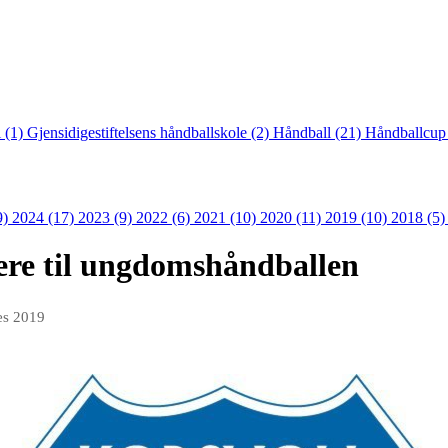
 (1)
Gjensidigestiftelsens håndballskole (2)
Håndball (21)
Håndballcup
9)
2024 (17)
2023 (9)
2022 (6)
2021 (10)
2020 (11)
2019 (10)
2018 (5
nere til ungdomshåndballen
es 2019