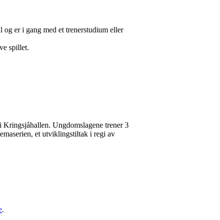
l og er i gang med et trenerstudium eller
e spillet.
 i Kringsjåhallen. Ungdomslagene trener 3
maserien, et utviklingstiltak i regi av
e
.