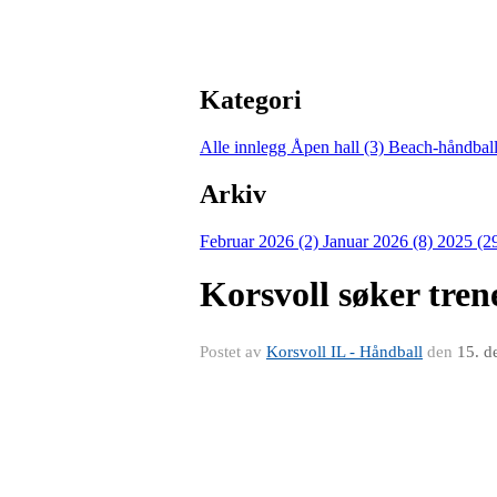
Kategori
Alle innlegg
Åpen hall (3)
Beach-håndball
Arkiv
Februar 2026 (2)
Januar 2026 (8)
2025 (2
Korsvoll søker tre
Postet av
Korsvoll IL - Håndball
den
15. d