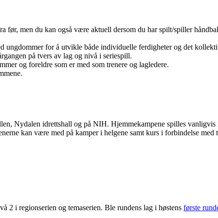
fra før, men du kan også være aktuell dersom du har spilt/spiller håndbal
 ungdommer for å utvikle både individuelle ferdigheter og det kollektiv
årgangen på tvers av lag og nivå i seriespill.
mmer og foreldre som er med som trenere og lagledere.
ommene.
hallen, Nydalen idrettshall og på NIH. Hjemmekampene spilles vanligvis
 trenerne kan være med på kamper i helgene samt kurs i forbindelse med te
ivå 2 i regionserien og temaserien. Ble rundens lag i høstens
første rund