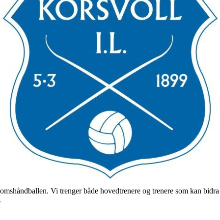
gdomshåndballen. Vi trenger både hovedtrenere og trenere som kan bidra
.