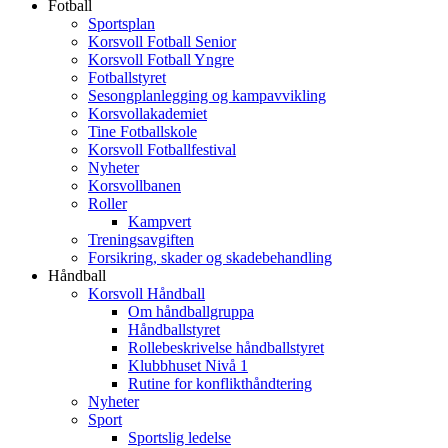
Fotball
Sportsplan
Korsvoll Fotball Senior
Korsvoll Fotball Yngre
Fotballstyret
Sesongplanlegging og kampavvikling
Korsvollakademiet
Tine Fotballskole
Korsvoll Fotballfestival
Nyheter
Korsvollbanen
Roller
Kampvert
Treningsavgiften
Forsikring, skader og skadebehandling
Håndball
Korsvoll Håndball
Om håndballgruppa
Håndballstyret
Rollebeskrivelse håndballstyret
Klubbhuset Nivå 1
Rutine for konflikthåndtering
Nyheter
Sport
Sportslig ledelse