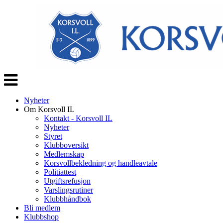
Veksle
navigasjon
Nyheter
Om Korsvoll IL
Kontakt - Korsvoll IL
Nyheter
Styret
Klubboversikt
Medlemskap
Korsvollbekledning og handleavtale
Politiattest
Utgiftsrefusjon
Varslingsrutiner
Klubbhåndbok
Bli medlem
Klubbshop