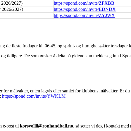
v 2026/2027)
https://spond.com/invite/ZFXBB
v 2026/2027)
https://spond.com/invite/EDNDX
https://spond.com/invite/ZYJWX
g de fleste fredager kl. 06:45, og sprint- og hurtighetsøkter torsdager k
 og tidligere. De som ønsker å delta på øktene kan melde seg inn i Spon
 for målvakter, enten lagvis eller samlet for klubbens målvakter. Er d
r:
https://spond.com/invite/YWKLM
 e-post til
korsvollil@ronhandball.no
, så setter vi deg i kontakt med 