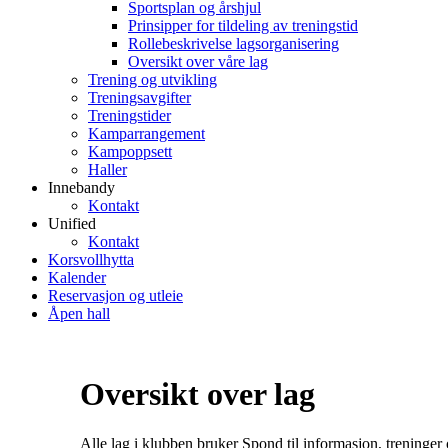
Sportsplan og årshjul
Prinsipper for tildeling av treningstid
Rollebeskrivelse lagsorganisering
Oversikt over våre lag
Trening og utvikling
Treningsavgifter
Treningstider
Kamparrangement
Kampoppsett
Haller
Innebandy
Kontakt
Unified
Kontakt
Korsvollhytta
Kalender
Reservasjon og utleie
Åpen hall
Oversikt over lag
Alle lag i klubben bruker Spond til informasjon, treninge