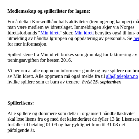
Medlemsskap og spillerlister for lagene:
For å delta i Korsvollhåndballs aktiviteter (treninger og kamper) må
man være medlem av idrettslaget. Innmeldingen skjer via Norges
Idrettsforbunds "
Min idrett
" sider.
Min idrett
benyttes også til inn- 
utmelding av håndballgruppen og oppdatering av personalia. Se
he
for mer informasjon.
Spillerlistene fra Min idrett brukes som grunnlag for fakturering av
treningsavgiften for høsten 2016.
Vi ber om at alle oppmenn informerer gamle og nye spillere om br
av Min Idrett. Alle oppmenn må også melde fra til
alh@teleplan.no
hvilke spillere som er barn av trenere.
Frist 15. september.
Spillerlisens:
Alle spillere og dommere som deltar i organisert håndballaktivitet
skal løse lisens fra og med det kalenderåret de fyller 13 år. Lisensen
forfaller til betaling 01.09 og har gyldighet fram til 31.08 det
påfølgende år.