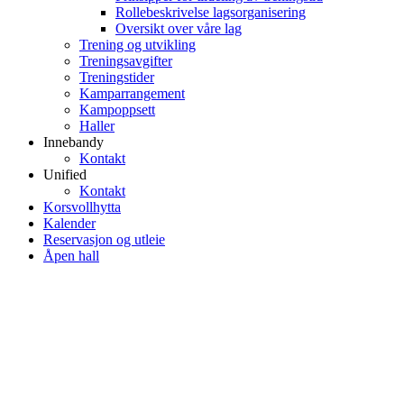
Rollebeskrivelse lagsorganisering
Oversikt over våre lag
Trening og utvikling
Treningsavgifter
Treningstider
Kamparrangement
Kampoppsett
Haller
Innebandy
Kontakt
Unified
Kontakt
Korsvollhytta
Kalender
Reservasjon og utleie
Åpen hall