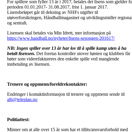
For spillere som fyller 13 år i 2017, betales det lisens som gjelder f
perioden 01.01.2017- 31.08.2017, frist 1. januar 2017.
Lisensbeløpet går til dekning av NHFs utgifter til
utøverforsikringen, Håndballmagasinet og utviklingsmidler regional
og sentralt.
Lisensen skal betales via Min Idrett, mer informasjon på
https://www.handball.no/nyheter/lisens-sesongen-201617/
NB: Ingen spiller over 13 år har lov til å spille kamp uten å ha
betalt lisensen.
Det foretas kontroller utover høsten og klubben får
bøter som viderefaktureres den enkelte spille ved manglende
innbetaling av lisensen.
Trenere og oppmenn/foreldrekontakter:
Endringer i kontaktinformasjon til trenere og oppmenn sende til
alh@teleplan.no
Politiattest:
Minner om at alle over 15 år som har et tillits/ansvarsforhold med