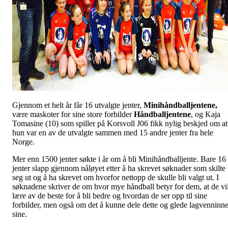
Gjennom et helt år får 16 utvalgte jenter,
Minihåndballjentene,
være maskoter for sine store forbilder
Håndballjentene
, og Kaja
Tomasine (10) som spiller på Korsvoll J06 fikk nylig beskjed om at
hun var en av de utvalgte sammen med 15 andre jenter fra hele
Norge.
Mer enn 1500 jenter søkte i år om å bli Minihåndballjente. Bare 16
jenter slapp gjennom nåløyet etter å ha skrevet søknader som skilte
seg ut og å ha skrevet om hvorfor nettopp de skulle bli valgt ut. I
søknadene skriver de om hvor mye håndball betyr for dem, at de vi
lære av de beste for å bli bedre og hvordan de ser opp til sine
forbilder, men også om det å kunne dele dette og glede lagvenninn
sine.