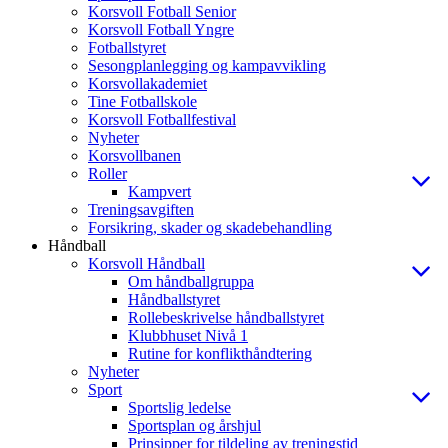
Korsvoll Fotball Senior
Korsvoll Fotball Yngre
Fotballstyret
Sesongplanlegging og kampavvikling
Korsvollakademiet
Tine Fotballskole
Korsvoll Fotballfestival
Nyheter
Korsvollbanen
Roller
Kampvert
Treningsavgiften
Forsikring, skader og skadebehandling
Håndball
Korsvoll Håndball
Om håndballgruppa
Håndballstyret
Rollebeskrivelse håndballstyret
Klubbhuset Nivå 1
Rutine for konflikthåndtering
Nyheter
Sport
Sportslig ledelse
Sportsplan og årshjul
Prinsipper for tildeling av treningstid