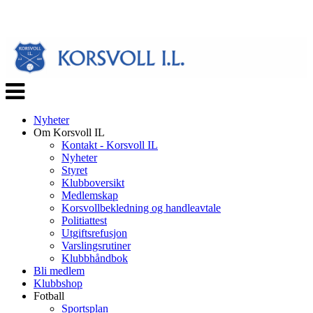
Veksle
navigasjon
Nyheter
Om Korsvoll IL
Kontakt - Korsvoll IL
Nyheter
Styret
Klubboversikt
Medlemskap
Korsvollbekledning og handleavtale
Politiattest
Utgiftsrefusjon
Varslingsrutiner
Klubbhåndbok
Bli medlem
Klubbshop
Fotball
Sportsplan