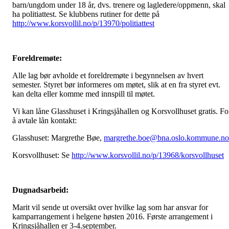
barn/ungdom under 18 år, dvs. trenere og lagledere/oppmenn, skal
ha politiattest. Se klubbens rutiner for dette på
http://www.korsvollil.no/p/13970/politiattest
Foreldremøte:
Alle lag bør avholde et foreldremøte i begynnelsen av hvert
semester. Styret bør informeres om møtet, slik at en fra styret evt.
kan delta eller komme med innspill til møtet.
Vi kan låne Glasshuset i Kringsjåhallen og Korsvollhuset gratis. Fo
å avtale lån kontakt:
Glasshuset: Margrethe Bøe,
margrethe.boe@bna.oslo.
kommune.no
Korsvollhuset: Se
http://www.korsvollil.no/p/13968/korsvollhuset
Dugnadsarbeid:
Marit vil sende ut oversikt over hvilke lag som har ansvar for
kamparrangement i helgene høsten 2016. Første arrangement i
Kringsjåhallen er 3-4.september.