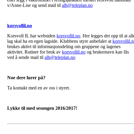
v/Anne-Lise og send mail til
alh@teleplan.no
korsvollil.no
Korsvoll IL har websiden
korsvollil.no
. Her legges det opp til at all
lag skal ha en egen lagside. Klubbens styre anbefaler at
korsvollil.
brukes aktivt til informasjonsdeling om gruppene og lagenes
aktivitet. Rutiner for bruk av
korsvollil.no
og brukernavn kan fås
ved å sende mail til
alh@teleplan.no
N
oe dere lurer på?
Ta kontakt med en av oss i styret.
Lykke til med sesongen 2016/2017!