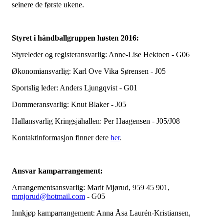
seinere de første ukene.
Styret i håndballgruppen høsten 2016:
Styreleder og registeransvarlig: Anne-Lise Hektoen - G06
Økonomiansvarlig: Karl Ove Vika Sørensen - J05
Sportslig leder: Anders Ljungqvist - G01
Dommeransvarlig: Knut Blaker - J05
Hallansvarlig Kringsjåhallen: Per Haagensen - J05/J08
Kontaktinformasjon finner dere
her
.
Ansvar kamparrangement:
Arrangementsansvarlig: Marit Mjørud, 959 45 901,
mmjorud@hotmail.com
- G05
Innkjøp kamparrangement: Anna Åsa Laurén-Kristiansen,