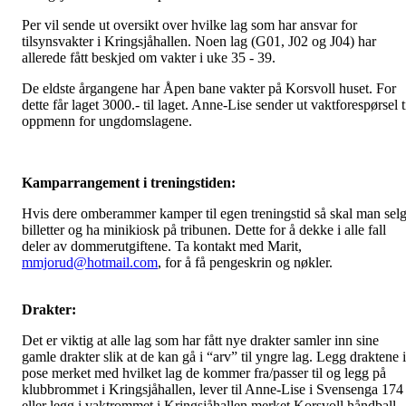
Per vil sende ut oversikt over hvilke lag som har ansvar for
tilsynsvakter i Kringsjåhallen. Noen lag (G01, J02 og J04) har
allerede fått beskjed om vakter i uke 35 - 39.
De eldste årgangene har Åpen bane vakter på Korsvoll huset. For
dette får laget 3000.- til laget. Anne-Lise sender ut vaktforespørsel t
oppmenn for ungdomslagene.
Kamparrangement i treningstiden:
Hvis dere omberammer kamper til egen treningstid så skal man sel
billetter og ha minikiosk på tribunen. Dette for å dekke i alle fall
deler av dommerutgiftene. Ta kontakt med Marit,
mmjorud@hotmail.com
, for å få pengeskrin og nøkler.
Drakter:
Det er viktig at alle lag som har fått nye drakter samler inn sine
gamle drakter slik at de kan gå i “arv” til yngre lag. Legg draktene i
pose merket med hvilket lag de kommer fra/passer til og legg på
klubbrommet i Kringsjåhallen, lever til Anne-Lise i Svensenga 174
eller legg i vaktrommet i Kringsjåhallen merket Korsvoll håndball