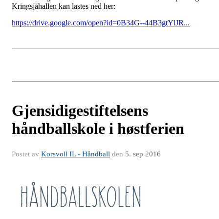
Kringsjåhallen kan lastes ned her:
https://drive.google.com/open?id=0B34G--44B3gtYlJR...
Gjensidigestiftelsens
håndballskole i høstferien
Postet av
Korsvoll IL - Håndball
den
5. sep 2016