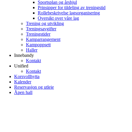
Sportsplan og årshjul
Prinsipper for tildeling av treningstid
Rollebeskrivelse lagsorganisering
Oversikt over våre lag
Trening og utvikling
Treningsavgifter
Treningstider
Kamparrangement
Kampoppsett
Haller
Innebandy
Kontakt
Unified
Kontakt
Korsvollhytta
Kalender
Reservasjon og utleie
Åpen hall