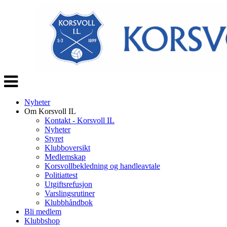
Veksle
navigasjon
Nyheter
Om Korsvoll IL
Kontakt - Korsvoll IL
Nyheter
Styret
Klubboversikt
Medlemskap
Korsvollbekledning og handleavtale
Politiattest
Utgiftsrefusjon
Varslingsrutiner
Klubbhåndbok
Bli medlem
Klubbshop