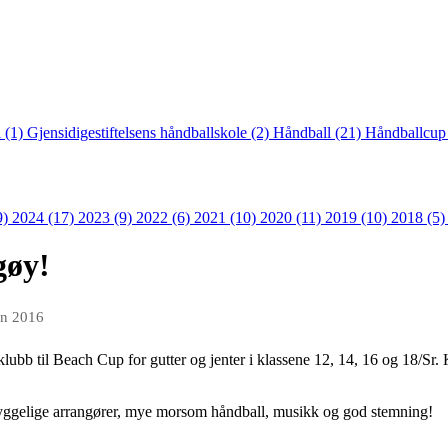
 (1)
Gjensidigestiftelsens håndballskole (2)
Håndball (21)
Håndballcup
9)
2024 (17)
2023 (9)
2022 (6)
2021 (10)
2020 (11)
2019 (10)
2018 (5
gøy!
un 2016
lubb til Beach Cup for gutter og jenter i klassene 12, 14, 16 og 18/Sr. 
hyggelige arrangører, mye morsom håndball, musikk og god stemning!