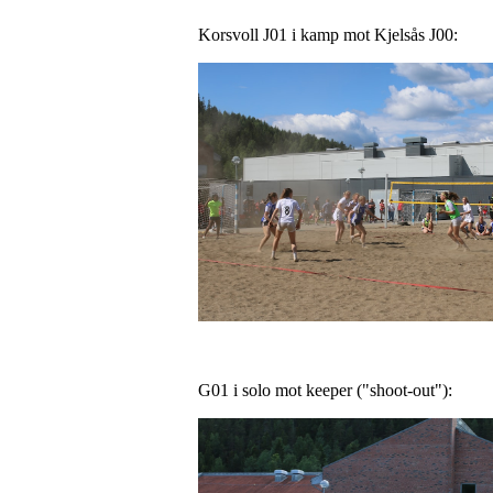
Korsvoll J01 i kamp mot Kjelsås J00:
G01 i solo mot keeper ("shoot-out"):