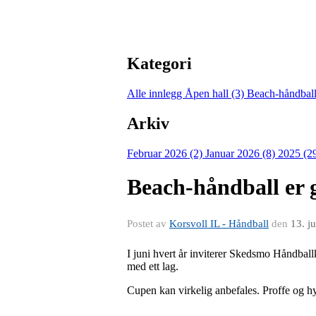
Kategori
Alle innlegg
Åpen hall (3)
Beach-håndball
Arkiv
Februar 2026 (2)
Januar 2026 (8)
2025 (2
Beach-håndball er 
Postet av
Korsvoll IL - Håndball
den
13. j
I juni hvert år inviterer Skedsmo Håndballk
med ett lag.
Cupen kan virkelig anbefales. Proffe og 