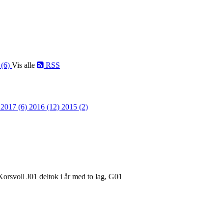
 (6)
Vis alle
RSS
)
2017 (6)
2016 (12)
2015 (2)
Korsvoll J01 deltok i år med to lag, G01