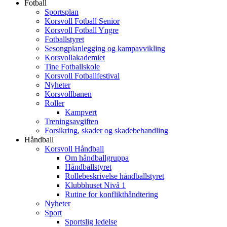
Fotball
Sportsplan
Korsvoll Fotball Senior
Korsvoll Fotball Yngre
Fotballstyret
Sesongplanlegging og kampavvikling
Korsvollakademiet
Tine Fotballskole
Korsvoll Fotballfestival
Nyheter
Korsvollbanen
Roller
Kampvert
Treningsavgiften
Forsikring, skader og skadebehandling
Håndball
Korsvoll Håndball
Om håndballgruppa
Håndballstyret
Rollebeskrivelse håndballstyret
Klubbhuset Nivå 1
Rutine for konflikthåndtering
Nyheter
Sport
Sportslig ledelse