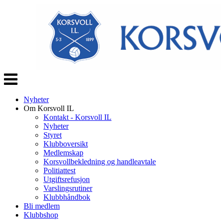
Veksle
navigasjon
Nyheter
Om Korsvoll IL
Kontakt - Korsvoll IL
Nyheter
Styret
Klubboversikt
Medlemskap
Korsvollbekledning og handleavtale
Politiattest
Utgiftsrefusjon
Varslingsrutiner
Klubbhåndbok
Bli medlem
Klubbshop