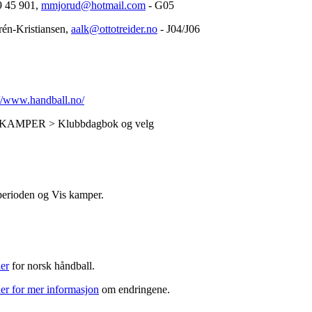
9 45 901,
mmjorud@hotmail.com
- G05
én-Kristiansen,
aalk@ottotreider.no
- J04/J06
://www.handball.no/
å til KAMPER > Klubbdagbok og velg
 perioden og Vis kamper.
ler
for norsk håndball.
er for mer informasjon
om endringene.