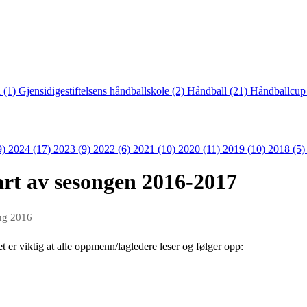
 (1)
Gjensidigestiftelsens håndballskole (2)
Håndball (21)
Håndballcup
9)
2024 (17)
2023 (9)
2022 (6)
2021 (10)
2020 (11)
2019 (10)
2018 (5
art av sesongen 2016-2017
ug 2016
et er viktig at alle oppmenn/lagledere leser og følger opp: