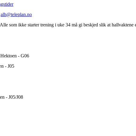
gstider
l
alh@teleplan.no
Alle som ikke starter trening i uke 34 må gi beskjed slik at hallvaktene 
e Hektoen - G06
n - J05
en - J05/J08