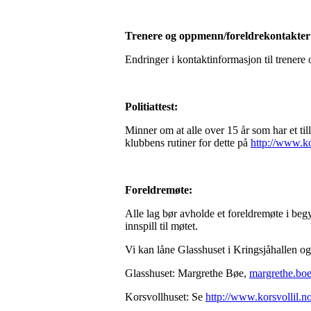
Trenere og oppmenn/foreldrekontakter
Endringer i kontaktinformasjon til trener
Politiattest:
Minner om at alle over 15 år som har et ti
klubbens rutiner for dette på
http://www.kor
Foreldremøte:
Alle lag bør avholde et foreldremøte i begy
innspill til møtet.
Vi kan låne Glasshuset i Kringsjåhallen og 
Glasshuset: Margrethe Bøe,
margrethe.bo
Korsvollhuset: Se
http://www.korsvollil.n