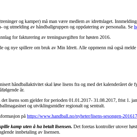
r (treninger og kamper) må man være medlem av idrettslaget. Innmelding
nn- og utmelding av håndballgruppen og oppdatering av personalia. Se
h
unnlag for fakturering av treningsavgiften for høsten 2016.
e og nye spillere om bruk av Min Idrett. Alle oppmenn må også melde f
sert håndballaktivitet skal løse lisens fra og med det kalenderåret de fyll
åfølgende år.
es det lisens som gjelder for perioden 01.01.2017- 31.08.2017, frist 1. j
ballmagasinet og utviklingsmidler regionalt og sentralt.
informasjon på
https://www.handball.no/nyheter/lisens-sesongen-201617
spille kamp uten å ha betalt lisensen.
Det foretas kontroller utover høs
nglende innbetaling av lisensen.