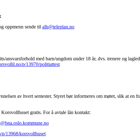
:
e og oppmenn sende til
alh@teleplan.no
llits/ansvarsforhold med barn/ungdom under 18 år, dvs. trenere og lagled
svollil.no/p/13970/politiattest
nnelsen av hvert semester. Styret bør informeres om møtet, slik at en f
Korsvollhuset gratis. For å avtale lån kontakt:
e@bna.oslo.
kommune.no
o/p/13968/korsvollhuset