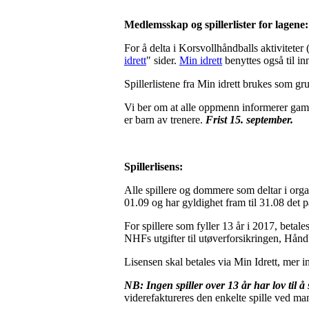
Medlemsskap og spillerlister for lagene:
For å delta i Korsvollhåndballs aktivitete
idrett
" sider.
Min idrett
benyttes også til i
Spillerlistene fra Min idrett brukes som gr
Vi ber om at alle oppmenn informerer gaml
er barn av trenere.
Frist 15. september.
Spillerlisens:
Alle spillere og dommere som deltar i organi
01.09 og har gyldighet fram til 31.08 det p
For spillere som fyller 13 år i 2017, betal
NHFs utgifter til utøverforsikringen, Hånd
Lisensen skal betales via Min Idrett, mer 
NB: Ingen spiller over 13 år har lov til å 
viderefaktureres den enkelte spille ved ma