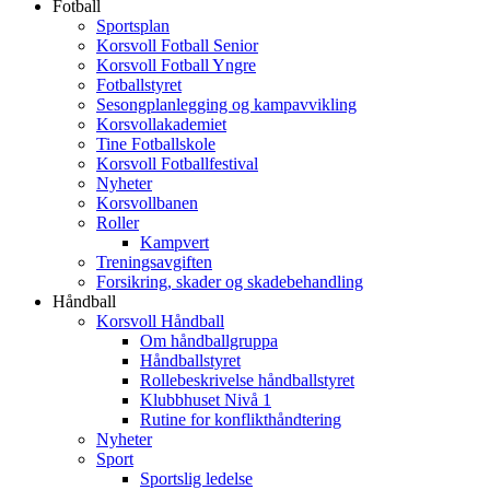
Fotball
Sportsplan
Korsvoll Fotball Senior
Korsvoll Fotball Yngre
Fotballstyret
Sesongplanlegging og kampavvikling
Korsvollakademiet
Tine Fotballskole
Korsvoll Fotballfestival
Nyheter
Korsvollbanen
Roller
Kampvert
Treningsavgiften
Forsikring, skader og skadebehandling
Håndball
Korsvoll Håndball
Om håndballgruppa
Håndballstyret
Rollebeskrivelse håndballstyret
Klubbhuset Nivå 1
Rutine for konflikthåndtering
Nyheter
Sport
Sportslig ledelse