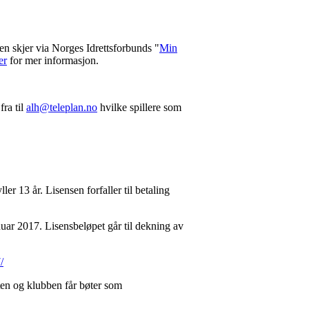
en skjer via Norges Idrettsforbunds "
Min
er
for mer informasjon.
ra til
alh@teleplan.no
hvilke spillere som
er 13 år. Lisensen forfaller til betaling
anuar 2017. Lisensbeløpet går til dekning av
/
ten og klubben får bøter som