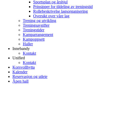
Sportsplan og årshjul
Prinsipper for tildeling av treningstid
Rollebeskrivelse lagsorganisering
Oversikt over våre lag
Trening og utvikling
Treningsavgifter
Treningstider
Kamparrangement
Kampoppsett
Haller
Innebandy
Kontakt
Unified
Kontakt
Korsvollhytta
Kalender
Reservasjon og utleie
Åpen hall