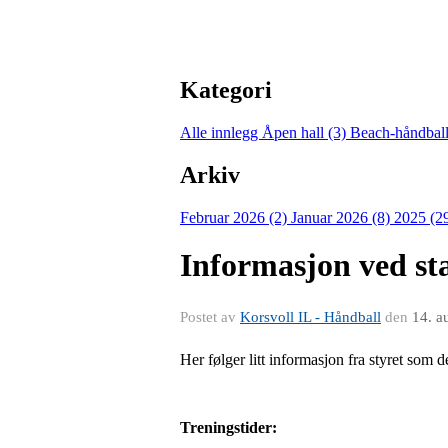
Kategori
Alle innlegg
Åpen hall (3)
Beach-håndball
Arkiv
Februar 2026 (2)
Januar 2026 (8)
2025 (2
Informasjon ved st
Postet av
Korsvoll IL - Håndball
den
14. a
Her følger litt informasjon fra styret som d
Treningstider: