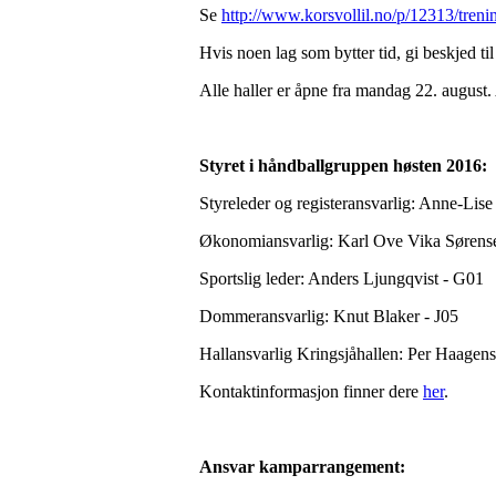
Se
http://www.korsvollil.no/p/12313/trenin
Hvis noen lag som bytter tid, gi beskjed ti
Alle haller er åpne fra mandag 22. august. 
Styret i håndballgruppen høsten 2016:
Styreleder og registeransvarlig: Anne-Lis
Økonomiansvarlig: Karl Ove Vika Sørense
Sportslig leder: Anders Ljungqvist - G01
Dommeransvarlig: Knut Blaker - J05
Hallansvarlig Kringsjåhallen: Per Haagens
Kontaktinformasjon finner dere
her
.
Ansvar kamparrangement: