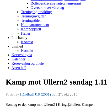
Rollebeskrivelse lagsorganisering
Oversikt over våre lag
Trening og utvikling
Treningsavgifter
Treningstider
Kamparrangement
Kampoppsett
Haller
Innebandy
Kontakt
Unified
Kontakt
Korsvollhytta
Kalender
Reservasjon og utleie
Åpen hall
Kamp mot Ullern2 søndag 1.1
Postet av
Håndball J18 (2001)
den
27. okt 2015
Søndag er det kamp mot Ullern2 i Kringsjåhallen. Kampen