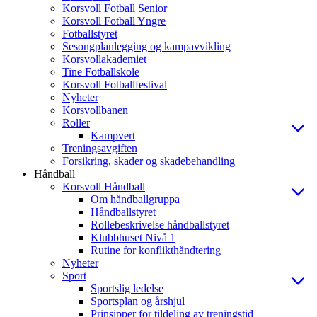
Korsvoll Fotball Senior
Korsvoll Fotball Yngre
Fotballstyret
Sesongplanlegging og kampavvikling
Korsvollakademiet
Tine Fotballskole
Korsvoll Fotballfestival
Nyheter
Korsvollbanen
Roller
Kampvert
Treningsavgiften
Forsikring, skader og skadebehandling
Håndball
Korsvoll Håndball
Om håndballgruppa
Håndballstyret
Rollebeskrivelse håndballstyret
Klubbhuset Nivå 1
Rutine for konflikthåndtering
Nyheter
Sport
Sportslig ledelse
Sportsplan og årshjul
Prinsipper for tildeling av treningstid