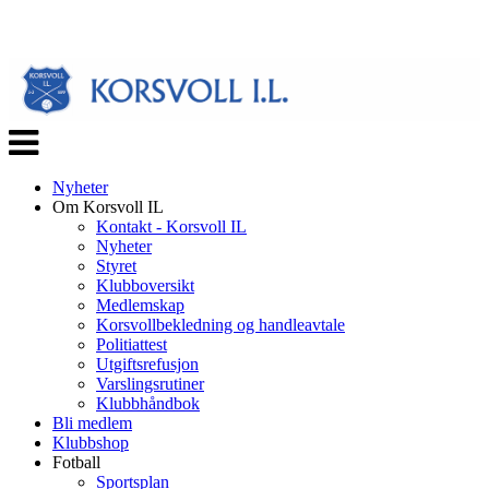
Veksle
navigasjon
Nyheter
Om Korsvoll IL
Kontakt - Korsvoll IL
Nyheter
Styret
Klubboversikt
Medlemskap
Korsvollbekledning og handleavtale
Politiattest
Utgiftsrefusjon
Varslingsrutiner
Klubbhåndbok
Bli medlem
Klubbshop
Fotball
Sportsplan