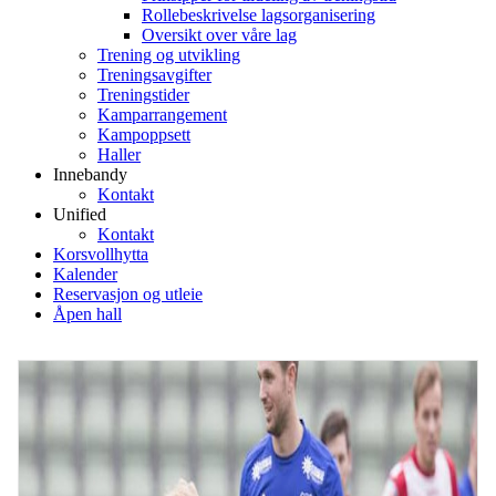
Rollebeskrivelse lagsorganisering
Oversikt over våre lag
Trening og utvikling
Treningsavgifter
Treningstider
Kamparrangement
Kampoppsett
Haller
Innebandy
Kontakt
Unified
Kontakt
Korsvollhytta
Kalender
Reservasjon og utleie
Åpen hall