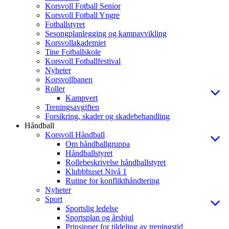
Korsvoll Fotball Senior
Korsvoll Fotball Yngre
Fotballstyret
Sesongplanlegging og kampavvikling
Korsvollakademiet
Tine Fotballskole
Korsvoll Fotballfestival
Nyheter
Korsvollbanen
Roller
Kampvert
Treningsavgiften
Forsikring, skader og skadebehandling
Håndball
Korsvoll Håndball
Om håndballgruppa
Håndballstyret
Rollebeskrivelse håndballstyret
Klubbhuset Nivå 1
Rutine for konflikthåndtering
Nyheter
Sport
Sportslig ledelse
Sportsplan og årshjul
Prinsipper for tildeling av treningstid