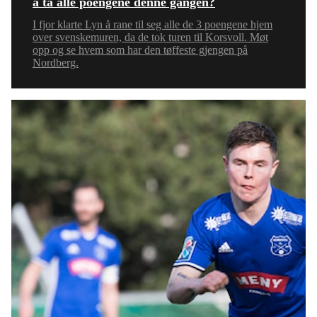
å ta alle poengene denne gangen?
I fjor klarte Lyn å rane til seg alle de 3 poengene hjem
over svenskemuren, da de tok turen til Korsvoll. Møt
opp og se hvem som har den tøffeste gjengen på
Nordberg.