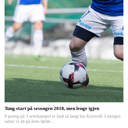
Tung start på sesongen 2018, men lenge igjen
0 poeng på 3 seriekamper er fasit så langt for Korsvoll. I morgen
satser vi alt på årets første…