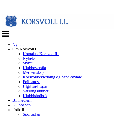
Veksle
navigasjon
Nyheter
Om Korsvoll IL
Kontakt - Korsvoll IL
Nyheter
Styret
Klubboversikt
Medlemskap
Korsvollbekledning og handleavtale
Politiattest
Utgiftsrefusjon
Varslingsrutiner
Klubbhåndbok
Bli medlem
Klubbshop
Fotball
Sportsplan