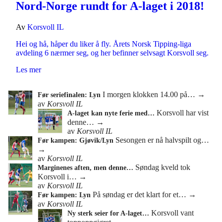
Nord-Norge rundt for A-laget i 2018!
Av
Korsvoll IL
Hei og hå, håper du liker å fly. Årets Norsk Tipping-liga
avdeling 6 nærmer seg, og her befinner selvsagt Korsvoll seg.
Les mer
I morgen klokken 14.00 på…
→
Før seriefinalen: Lyn
av
Korsvoll IL
Korsvoll har vist
A-laget kan nyte ferie med…
denne…
→
av
Korsvoll IL
Sesongen er nå halvspilt og…
Før kampen: Gjøvik/Lyn
→
av
Korsvoll IL
Søndag kveld tok
Marginenes aften, men denne…
Korsvoll i…
→
av
Korsvoll IL
På søndag er det klart for et…
→
Før kampen: Lyn
av
Korsvoll IL
Korsvoll vant
Ny sterk seier for A-laget…