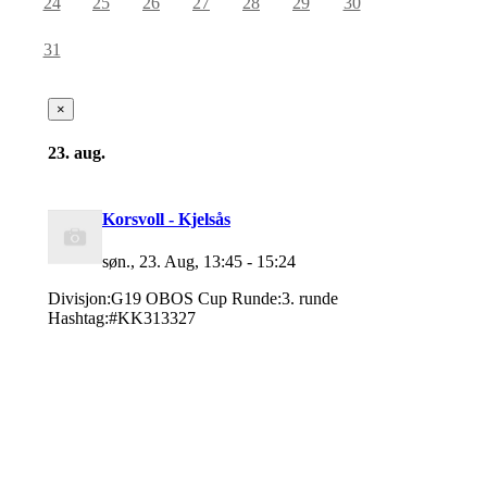
24
25
26
27
28
29
30
31
×
23. aug.
Korsvoll - Kjelsås
søn., 23. Aug, 13:45 - 15:24
Divisjon:G19 OBOS Cup Runde:3. runde
Hashtag:#KK313327