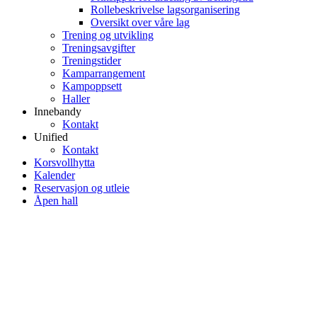
Rollebeskrivelse lagsorganisering
Oversikt over våre lag
Trening og utvikling
Treningsavgifter
Treningstider
Kamparrangement
Kampoppsett
Haller
Innebandy
Kontakt
Unified
Kontakt
Korsvollhytta
Kalender
Reservasjon og utleie
Åpen hall