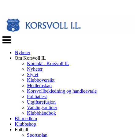
Veksle
navigasjon
Nyheter
Om Korsvoll IL
Kontakt - Korsvoll IL
Nyheter
Styret
Klubboversikt
Medlemskap
Korsvollbekledning og handleavtale
Politiattest
Utgiftsrefusjon
Varslingsrutiner
Klubbhåndbok
Bli medlem
Klubbshop
Fotball
Sportsplan