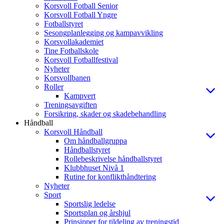
Korsvoll Fotball Senior
Korsvoll Fotball Yngre
Fotballstyret
Sesongplanlegging og kampavvikling
Korsvollakademiet
Tine Fotballskole
Korsvoll Fotballfestival
Nyheter
Korsvollbanen
Roller
Kampvert
Treningsavgiften
Forsikring, skader og skadebehandling
Håndball
Korsvoll Håndball
Om håndballgruppa
Håndballstyret
Rollebeskrivelse håndballstyret
Klubbhuset Nivå 1
Rutine for konflikthåndtering
Nyheter
Sport
Sportslig ledelse
Sportsplan og årshjul
Prinsipper for tildeling av treningstid