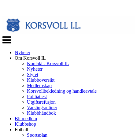
Veksle
navigasjon
Nyheter
Om Korsvoll IL
Kontakt - Korsvoll IL
Nyheter
Styret
Klubboversikt
Medlemskap
Korsvollbekledning og handleavtale
Politiattest
Utgiftsrefusjon
Varslingsrutiner
Klubbhåndbok
Bli medlem
Klubbshop
Fotball
Sportsplan