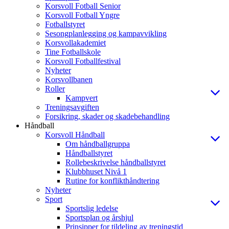
Korsvoll Fotball Senior
Korsvoll Fotball Yngre
Fotballstyret
Sesongplanlegging og kampavvikling
Korsvollakademiet
Tine Fotballskole
Korsvoll Fotballfestival
Nyheter
Korsvollbanen
Roller
Kampvert
Treningsavgiften
Forsikring, skader og skadebehandling
Håndball
Korsvoll Håndball
Om håndballgruppa
Håndballstyret
Rollebeskrivelse håndballstyret
Klubbhuset Nivå 1
Rutine for konflikthåndtering
Nyheter
Sport
Sportslig ledelse
Sportsplan og årshjul
Prinsipper for tildeling av treningstid