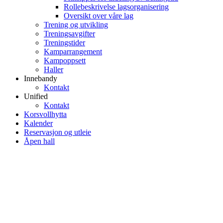
Rollebeskrivelse lagsorganisering
Oversikt over våre lag
Trening og utvikling
Treningsavgifter
Treningstider
Kamparrangement
Kampoppsett
Haller
Innebandy
Kontakt
Unified
Kontakt
Korsvollhytta
Kalender
Reservasjon og utleie
Åpen hall