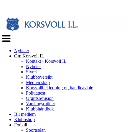
Veksle
navigasjon
Nyheter
Om Korsvoll IL
Kontakt - Korsvoll IL
Nyheter
Styret
Klubboversikt
Medlemskap
Korsvollbekledning og handleavtale
Politiattest
Utgiftsrefusjon
Varslingsrutiner
Klubbhåndbok
Bli medlem
Klubbshop
Fotball
Sportsplan