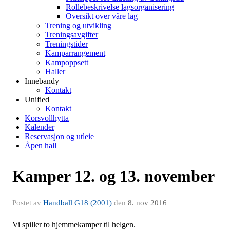
Rollebeskrivelse lagsorganisering
Oversikt over våre lag
Trening og utvikling
Treningsavgifter
Treningstider
Kamparrangement
Kampoppsett
Haller
Innebandy
Kontakt
Unified
Kontakt
Korsvollhytta
Kalender
Reservasjon og utleie
Åpen hall
Kamper 12. og 13. november
Postet av
Håndball G18 (2001)
den
8. nov 2016
Vi spiller to hjemmekamper til helgen.