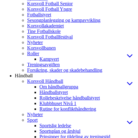
Korsvoll Fotball Senior
Korsvoll Fotball Yngre
Fotballstyret
Sesongplanlegging og kampavvikling
Korsvollakademiet
Tine Fotballskole
Korsvoll Fotballfestival
Nyheter
Korsvollbanen
Roller
Kampvert
Treningsavgiften
Forsikring, skader og skadebehandling
Håndball
Korsvoll Håndball
Om håndballgruppa
Håndballstyret
Rollebeskrivelse håndballstyret
Klubbhuset Nivå 1
Rutine for konflikthåndtering
Nyheter
Sport
Sportslig ledelse
Sportsplan og årshjul
Prinsipper for tildeling av treningstid