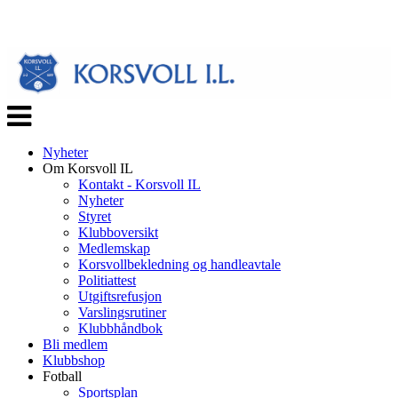
Veksle
navigasjon
Nyheter
Om Korsvoll IL
Kontakt - Korsvoll IL
Nyheter
Styret
Klubboversikt
Medlemskap
Korsvollbekledning og handleavtale
Politiattest
Utgiftsrefusjon
Varslingsrutiner
Klubbhåndbok
Bli medlem
Klubbshop
Fotball
Sportsplan