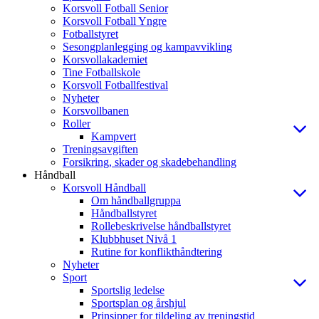
Korsvoll Fotball Senior
Korsvoll Fotball Yngre
Fotballstyret
Sesongplanlegging og kampavvikling
Korsvollakademiet
Tine Fotballskole
Korsvoll Fotballfestival
Nyheter
Korsvollbanen
Roller
Kampvert
Treningsavgiften
Forsikring, skader og skadebehandling
Håndball
Korsvoll Håndball
Om håndballgruppa
Håndballstyret
Rollebeskrivelse håndballstyret
Klubbhuset Nivå 1
Rutine for konflikthåndtering
Nyheter
Sport
Sportslig ledelse
Sportsplan og årshjul
Prinsipper for tildeling av treningstid