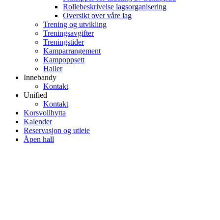
Rollebeskrivelse lagsorganisering
Oversikt over våre lag
Trening og utvikling
Treningsavgifter
Treningstider
Kamparrangement
Kampoppsett
Haller
Innebandy
Kontakt
Unified
Kontakt
Korsvollhytta
Kalender
Reservasjon og utleie
Åpen hall