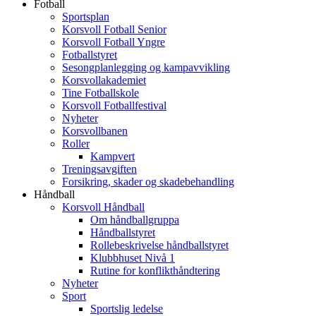
Fotball
Sportsplan
Korsvoll Fotball Senior
Korsvoll Fotball Yngre
Fotballstyret
Sesongplanlegging og kampavvikling
Korsvollakademiet
Tine Fotballskole
Korsvoll Fotballfestival
Nyheter
Korsvollbanen
Roller
Kampvert
Treningsavgiften
Forsikring, skader og skadebehandling
Håndball
Korsvoll Håndball
Om håndballgruppa
Håndballstyret
Rollebeskrivelse håndballstyret
Klubbhuset Nivå 1
Rutine for konflikthåndtering
Nyheter
Sport
Sportslig ledelse