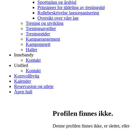
Sportsplan og årshjul
Prinsipper for tildeling av treningstid
Rollebeskrivelse lagsorganisering
Oversikt over våre lag
Trening og utvikling
Treningsavgifter
Treningstider
Kamparrangement
Kampoppsett
Haller
Innebandy
Kontakt
Unified
Kontakt
Korsvollhytta
Kalender
Reservasjon og utleie
Åpen hall
Profilen finnes ikke.
Denne profilen finnes ikke, er slettet, eller