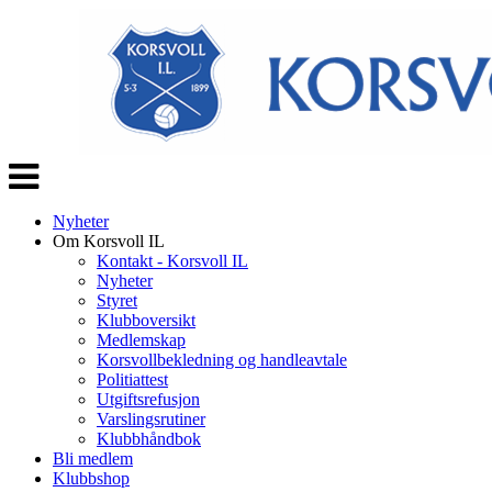
Veksle
navigasjon
Nyheter
Om Korsvoll IL
Kontakt - Korsvoll IL
Nyheter
Styret
Klubboversikt
Medlemskap
Korsvollbekledning og handleavtale
Politiattest
Utgiftsrefusjon
Varslingsrutiner
Klubbhåndbok
Bli medlem
Klubbshop