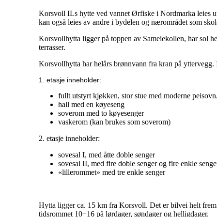
Korsvoll ILs hytte ved vannet Ørfiske i Nordmarka leies u
kan også leies av andre i bydelen og nærområdet som skol
Korsvollhytta ligger på toppen av Sameiekollen, har sol he
terrasser.
Korsvollhytta har helårs brønnvann fra kran på yttervegg. 
1. etasje inneholder:
fullt utstyrt kjøkken, stor stue med moderne peisov
hall med en køyeseng
soverom med to køyesenger
vaskerom (kan brukes som soverom)
2. etasje inneholder:
sovesal I, med åtte doble senger
sovesal II, med fire doble senger og fire enkle senge
«lillerommet» med tre enkle senger
Hytta ligger ca. 15 km fra Korsvoll. Det er bilvei helt fr
tidsrommet 10−16 på lørdager, søndager og helligdager.