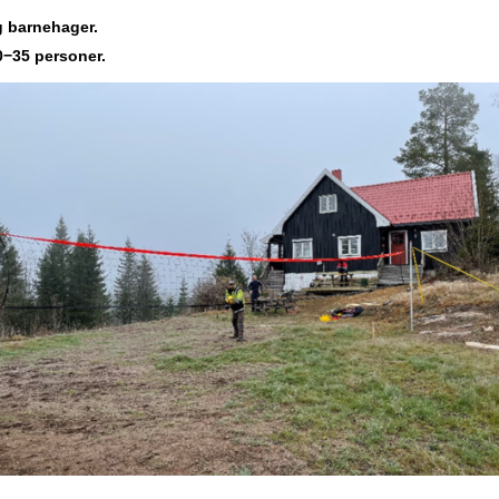
g barnehager.
30−35 personer.