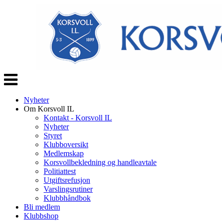
Veksle
navigasjon
Nyheter
Om Korsvoll IL
Kontakt - Korsvoll IL
Nyheter
Styret
Klubboversikt
Medlemskap
Korsvollbekledning og handleavtale
Politiattest
Utgiftsrefusjon
Varslingsrutiner
Klubbhåndbok
Bli medlem
Klubbshop