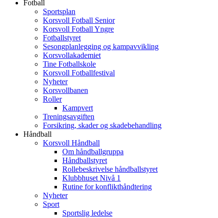
Fotball
Sportsplan
Korsvoll Fotball Senior
Korsvoll Fotball Yngre
Fotballstyret
Sesongplanlegging og kampavvikling
Korsvollakademiet
Tine Fotballskole
Korsvoll Fotballfestival
Nyheter
Korsvollbanen
Roller
Kampvert
Treningsavgiften
Forsikring, skader og skadebehandling
Håndball
Korsvoll Håndball
Om håndballgruppa
Håndballstyret
Rollebeskrivelse håndballstyret
Klubbhuset Nivå 1
Rutine for konflikthåndtering
Nyheter
Sport
Sportslig ledelse