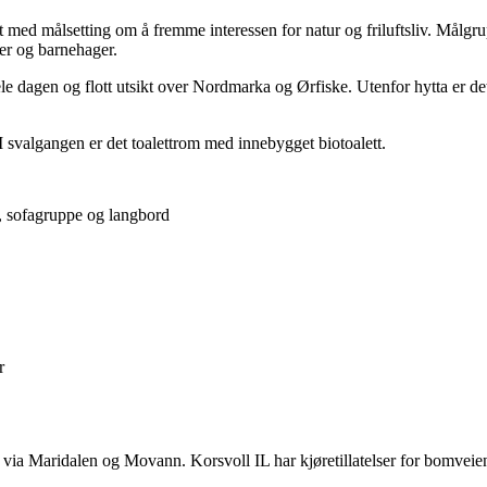
t med målsetting om å fremme interessen for natur og friluftsliv. Målg
er og barnehager.
le dagen og flott utsikt over Nordmarka og Ørfiske. Utenfor hytta er det
I svalgangen er det toalettrom med innebygget biotoalett.
n, sofagruppe og langbord
r
em via Maridalen og Movann. Korsvoll IL har kjøretillatelser for bomveie