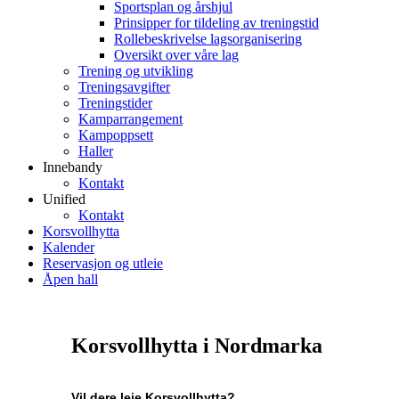
Sportsplan og årshjul
Prinsipper for tildeling av treningstid
Rollebeskrivelse lagsorganisering
Oversikt over våre lag
Trening og utvikling
Treningsavgifter
Treningstider
Kamparrangement
Kampoppsett
Haller
Innebandy
Kontakt
Unified
Kontakt
Korsvollhytta
Kalender
Reservasjon og utleie
Åpen hall
Korsvollhytta i Nordmarka
Vil dere leie Korsvollhytta?