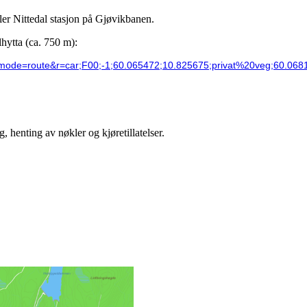
ller Nittedal stasjon på Gjøvikbanen.
lhytta (ca. 750 m):
17&mode=route&r=car;F00;-1;60.065472;10.825675;privat%20veg;60
 henting av nøkler og kjøretillatelser.