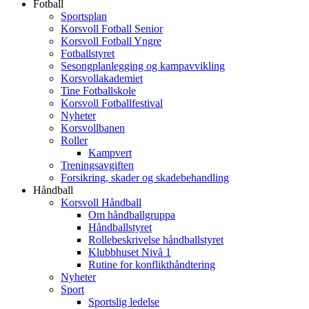
Fotball
Sportsplan
Korsvoll Fotball Senior
Korsvoll Fotball Yngre
Fotballstyret
Sesongplanlegging og kampavvikling
Korsvollakademiet
Tine Fotballskole
Korsvoll Fotballfestival
Nyheter
Korsvollbanen
Roller
Kampvert
Treningsavgiften
Forsikring, skader og skadebehandling
Håndball
Korsvoll Håndball
Om håndballgruppa
Håndballstyret
Rollebeskrivelse håndballstyret
Klubbhuset Nivå 1
Rutine for konflikthåndtering
Nyheter
Sport
Sportslig ledelse