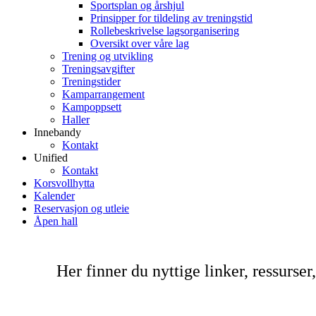
Sportsplan og årshjul
Prinsipper for tildeling av treningstid
Rollebeskrivelse lagsorganisering
Oversikt over våre lag
Trening og utvikling
Treningsavgifter
Treningstider
Kamparrangement
Kampoppsett
Haller
Innebandy
Kontakt
Unified
Kontakt
Korsvollhytta
Kalender
Reservasjon og utleie
Åpen hall
Her finner du nyttige linker, ressurser