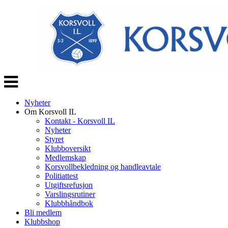
Veksle
navigasjon
Nyheter
Om Korsvoll IL
Kontakt - Korsvoll IL
Nyheter
Styret
Klubboversikt
Medlemskap
Korsvollbekledning og handleavtale
Politiattest
Utgiftsrefusjon
Varslingsrutiner
Klubbhåndbok
Bli medlem
Klubbshop