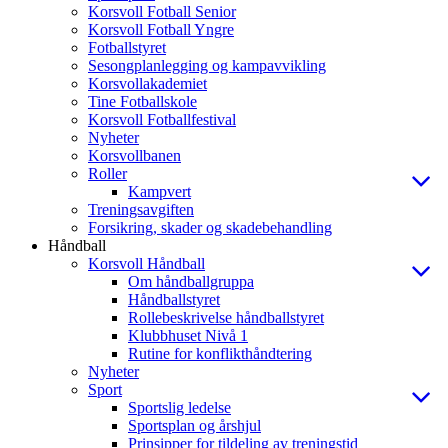
Korsvoll Fotball Senior
Korsvoll Fotball Yngre
Fotballstyret
Sesongplanlegging og kampavvikling
Korsvollakademiet
Tine Fotballskole
Korsvoll Fotballfestival
Nyheter
Korsvollbanen
Roller
Kampvert
Treningsavgiften
Forsikring, skader og skadebehandling
Håndball
Korsvoll Håndball
Om håndballgruppa
Håndballstyret
Rollebeskrivelse håndballstyret
Klubbhuset Nivå 1
Rutine for konflikthåndtering
Nyheter
Sport
Sportslig ledelse
Sportsplan og årshjul
Prinsipper for tildeling av treningstid