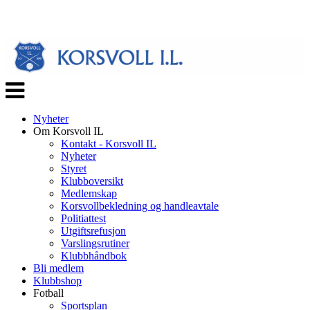
Veksle
navigasjon
Nyheter
Om Korsvoll IL
Kontakt - Korsvoll IL
Nyheter
Styret
Klubboversikt
Medlemskap
Korsvollbekledning og handleavtale
Politiattest
Utgiftsrefusjon
Varslingsrutiner
Klubbhåndbok
Bli medlem
Klubbshop
Fotball
Sportsplan