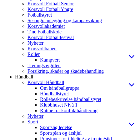
Korsvoll Fotball Senior
Korsvoll Fotball Yngre
Fotballstyret
Sesongplanlegging og kampavvikling
Korsvollakademiet
Tine Fotballskole
Korsvoll Fotballfestival
Nyheter
Korsvollbanen
Roller
Kampvert
Treningsavgiften
Forsikring, skader og skadebehandling
Håndball
Korsvoll Håndball
Om håndballgruppa
Håndballstyret
Rollebeskrivelse håndballstyret
Klubbhuset Nivå 1
Rutine for konflikthåndtering
Nyheter
Sport
Sportslig ledelse
Sportsplan og årshjul
Prinsipper for tildeling av treningstid