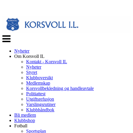
Veksle
navigasjon
Nyheter
Om Korsvoll IL
Kontakt - Korsvoll IL
Nyheter
Styret
Klubboversikt
Medlemskap
Korsvollbekledning og handleavtale
Politiattest
Utgiftsrefusjon
Varslingsrutiner
Klubbhåndbok
Bli medlem
Klubbshop
Fotball
Sportsplan