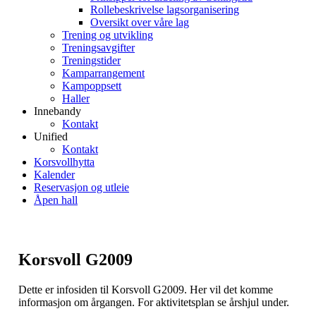
Rollebeskrivelse lagsorganisering
Oversikt over våre lag
Trening og utvikling
Treningsavgifter
Treningstider
Kamparrangement
Kampoppsett
Haller
Innebandy
Kontakt
Unified
Kontakt
Korsvollhytta
Kalender
Reservasjon og utleie
Åpen hall
Korsvoll G2009
Dette er infosiden til Korsvoll G2009. Her vil det komme
informasjon om årgangen. For aktivitetsplan se årshjul under.