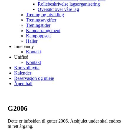
Rollebeskrivelse lagsorganisering
Oversikt over våre lag
Trening og utvikling
Treningsavgifter
Treningstider
Kamparrangement
Kampoppsett
Haller
Innebandy
Kontakt
Unified
Kontakt
Korsvollhytta
Kalender
Reservasjon og utleie
Åpen hall
G2006
Dette er infosiden til gutter 2006. Årshjulet under skal endres
til rett årgang.