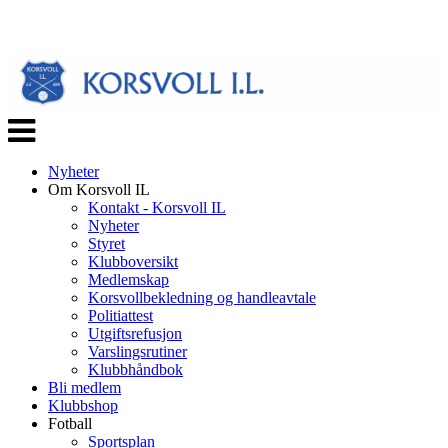
Veksle
navigasjon
Nyheter
Om Korsvoll IL
Kontakt - Korsvoll IL
Nyheter
Styret
Klubboversikt
Medlemskap
Korsvollbekledning og handleavtale
Politiattest
Utgiftsrefusjon
Varslingsrutiner
Klubbhåndbok
Bli medlem
Klubbshop
Fotball
Sportsplan