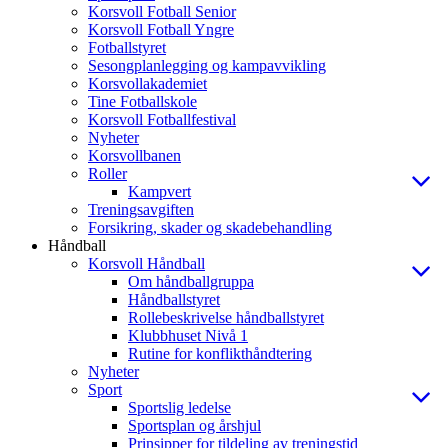
Korsvoll Fotball Senior
Korsvoll Fotball Yngre
Fotballstyret
Sesongplanlegging og kampavvikling
Korsvollakademiet
Tine Fotballskole
Korsvoll Fotballfestival
Nyheter
Korsvollbanen
Roller
Kampvert
Treningsavgiften
Forsikring, skader og skadebehandling
Håndball
Korsvoll Håndball
Om håndballgruppa
Håndballstyret
Rollebeskrivelse håndballstyret
Klubbhuset Nivå 1
Rutine for konflikthåndtering
Nyheter
Sport
Sportslig ledelse
Sportsplan og årshjul
Prinsipper for tildeling av treningstid