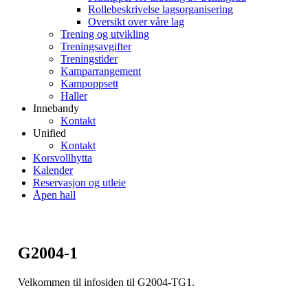
Rollebeskrivelse lagsorganisering
Oversikt over våre lag
Trening og utvikling
Treningsavgifter
Treningstider
Kamparrangement
Kampoppsett
Haller
Innebandy
Kontakt
Unified
Kontakt
Korsvollhytta
Kalender
Reservasjon og utleie
Åpen hall
G2004-1
Velkommen til infosiden til G2004-TG1.