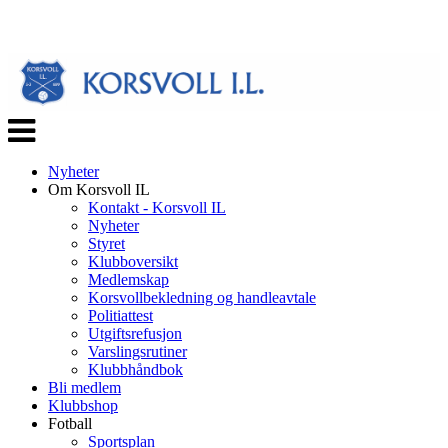
Veksle
navigasjon
Nyheter
Om Korsvoll IL
Kontakt - Korsvoll IL
Nyheter
Styret
Klubboversikt
Medlemskap
Korsvollbekledning og handleavtale
Politiattest
Utgiftsrefusjon
Varslingsrutiner
Klubbhåndbok
Bli medlem
Klubbshop
Fotball
Sportsplan