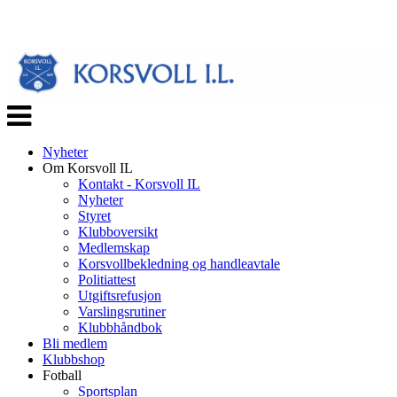
Veksle
navigasjon
Nyheter
Om Korsvoll IL
Kontakt - Korsvoll IL
Nyheter
Styret
Klubboversikt
Medlemskap
Korsvollbekledning og handleavtale
Politiattest
Utgiftsrefusjon
Varslingsrutiner
Klubbhåndbok
Bli medlem
Klubbshop
Fotball
Sportsplan