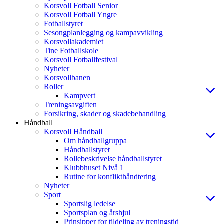
Korsvoll Fotball Senior
Korsvoll Fotball Yngre
Fotballstyret
Sesongplanlegging og kampavvikling
Korsvollakademiet
Tine Fotballskole
Korsvoll Fotballfestival
Nyheter
Korsvollbanen
Roller
Kampvert
Treningsavgiften
Forsikring, skader og skadebehandling
Håndball
Korsvoll Håndball
Om håndballgruppa
Håndballstyret
Rollebeskrivelse håndballstyret
Klubbhuset Nivå 1
Rutine for konflikthåndtering
Nyheter
Sport
Sportslig ledelse
Sportsplan og årshjul
Prinsipper for tildeling av treningstid