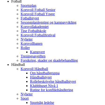
Fotball
Sportsplan
Korsvoll Fotball Senior
Korsvoll Fotball Yngre
Fotballstyret
Sesongplanlegging og kampavvikling
Korsvollakademiet
Tine Fotballskole
Korsvoll Fotballfestival
Nyheter
Korsvollbanen
Roller
Kampvert
Treningsavgiften
Forsikring, skader og skadebehandling
Håndball
Korsvoll Håndball
Om håndballgruppa
Håndballstyret
Rollebeskrivelse håndballstyret
Klubbhuset Nivå 1
Rutine for konflikthåndtering
Nyheter
Sport
Sportslig ledelse