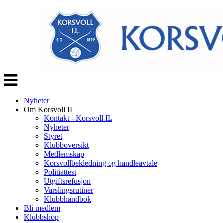
Veksle
navigasjon
Nyheter
Om Korsvoll IL
Kontakt - Korsvoll IL
Nyheter
Styret
Klubboversikt
Medlemskap
Korsvollbekledning og handleavtale
Politiattest
Utgiftsrefusjon
Varslingsrutiner
Klubbhåndbok
Bli medlem
Klubbshop