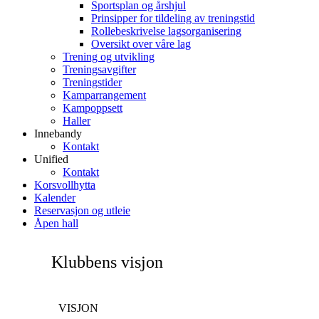
Sportsplan og årshjul
Prinsipper for tildeling av treningstid
Rollebeskrivelse lagsorganisering
Oversikt over våre lag
Trening og utvikling
Treningsavgifter
Treningstider
Kamparrangement
Kampoppsett
Haller
Innebandy
Kontakt
Unified
Kontakt
Korsvollhytta
Kalender
Reservasjon og utleie
Åpen hall
Klubbens visjon
VISJON