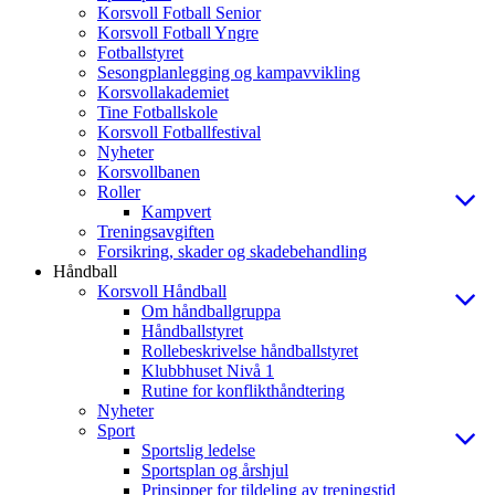
Korsvoll Fotball Senior
Korsvoll Fotball Yngre
Fotballstyret
Sesongplanlegging og kampavvikling
Korsvollakademiet
Tine Fotballskole
Korsvoll Fotballfestival
Nyheter
Korsvollbanen
Roller
Kampvert
Treningsavgiften
Forsikring, skader og skadebehandling
Håndball
Korsvoll Håndball
Om håndballgruppa
Håndballstyret
Rollebeskrivelse håndballstyret
Klubbhuset Nivå 1
Rutine for konflikthåndtering
Nyheter
Sport
Sportslig ledelse
Sportsplan og årshjul
Prinsipper for tildeling av treningstid