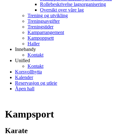
Rollebeskrivelse lagsorganisering
Oversikt over våre lag
Trening og utvikling
Treningsavgifter
Treningstider
Kamparrangement
Kampoppsett
Haller
Innebandy
Kontakt
Unified
Kontakt
Korsvollhytta
Kalender
Reservasjon og utleie
Åpen hall
Kampsport
Karate