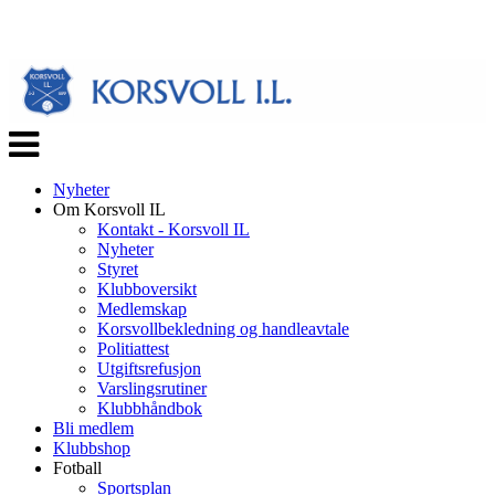
Veksle
navigasjon
Nyheter
Om Korsvoll IL
Kontakt - Korsvoll IL
Nyheter
Styret
Klubboversikt
Medlemskap
Korsvollbekledning og handleavtale
Politiattest
Utgiftsrefusjon
Varslingsrutiner
Klubbhåndbok
Bli medlem
Klubbshop
Fotball
Sportsplan