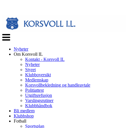
Veksle
navigasjon
Nyheter
Om Korsvoll IL
Kontakt - Korsvoll IL
Nyheter
Styret
Klubboversikt
Medlemskap
Korsvollbekledning og handleavtale
Politiattest
Utgiftsrefusjon
Varslingsrutiner
Klubbhåndbok
Bli medlem
Klubbshop
Fotball
Sportsplan