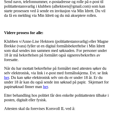
Send navn, telefonnummer, e-postadresse og rolle på e-post til
politiattestansvarlig i klubben (alhektoen@gmail.com) som kan
starte prosessen ved å sende en invitasjon via Min Idrett. Du vil
da få en melding via Min Idrett og du må akseptere rollen.
Videre prosess for alle:
Klubben v/Anne-Lise Hektoen
(politiattestansvarlig) eller Magne
Brekke
(vara) fyller ut en digital formålsbekreftelse i Min Idrett
som skal sendes inn sammen med søknaden. For personer under
18 år må bekreftelsen på formålet også signeres/bekreftes av
foresatte.
Når du har mottatt bekreftelse på formålet med attesten søker du
selv elektronisk, via link i e-post med formålsskjema. Evt. se link
her
. Du kan søke elektronisk selv om du er under 18 år. Er du
under 18 år kan du også sende inn søknad på papir. Skjemaet for
papirsøknad finner man
her
.
Etter behandling hos politiet får den enkelte politiattesten tilbake i
posten, digitalt eller fysisk.
Attesten skal da forevises Korsvoll IL ved å: