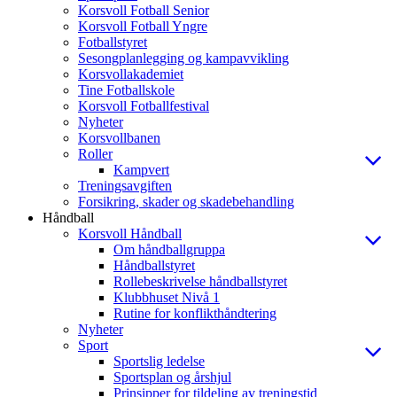
Korsvoll Fotball Senior
Korsvoll Fotball Yngre
Fotballstyret
Sesongplanlegging og kampavvikling
Korsvollakademiet
Tine Fotballskole
Korsvoll Fotballfestival
Nyheter
Korsvollbanen
Roller
Kampvert
Treningsavgiften
Forsikring, skader og skadebehandling
Håndball
Korsvoll Håndball
Om håndballgruppa
Håndballstyret
Rollebeskrivelse håndballstyret
Klubbhuset Nivå 1
Rutine for konflikthåndtering
Nyheter
Sport
Sportslig ledelse
Sportsplan og årshjul
Prinsipper for tildeling av treningstid