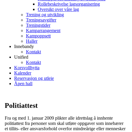
Rollebeskrivelse lagsorganisering
Oversikt over våre lag
Trening og utvikling
Treningsavgifter
Treningstider
Kamparrangement
Kampoppsett
Haller
Innebandy
Kontakt
Unified
Kontakt
Korsvollhytta
Kalender
Reservasjon og utleie
Åpen hall
Politiattest
Fra og med 1. januar 2009 plikter alle idrettslag å innhente
politiattest fra personer som skal utføre oppgaver som innebærer
et tillits- eller ansvarsforhold overfor mindreårige eller mennesker