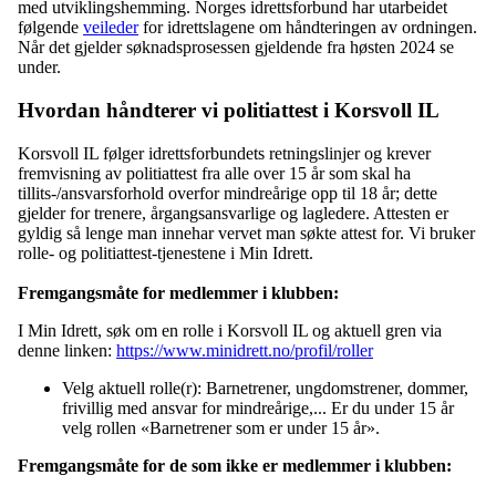
med utviklingshemming. Norges idrettsforbund har utarbeidet
følgende
veileder
for idrettslagene om håndteringen av ordningen.
Når det gjelder søknadsprosessen gjeldende fra høsten 2024 se
under.
Hvordan håndterer vi politiattest i Korsvoll IL
Korsvoll IL følger idrettsforbundets retningslinjer og krever
fremvisning av politiattest fra alle over 15 år som skal ha
tillits-/ansvarsforhold overfor mindreårige opp til 18 år; dette
gjelder for trenere, årgangsansvarlige og lagledere. Attesten er
gyldig så lenge man innehar vervet man søkte attest for. Vi bruker
rolle- og politiattest-tjenestene i Min Idrett.
Fremgangsmåte for medlemmer i klubben:
I Min Idrett, søk om en rolle i Korsvoll IL og aktuell gren via
denne linken:
https://www.minidrett.no/profil/roller
Velg aktuell rolle(r): Barnetrener, ungdomstrener, dommer,
frivillig med ansvar for mindreårige,... Er du under 15 år
velg rollen «Barnetrener som er under 15 år».
Fremgangsmåte for de som ikke er medlemmer i klubben: