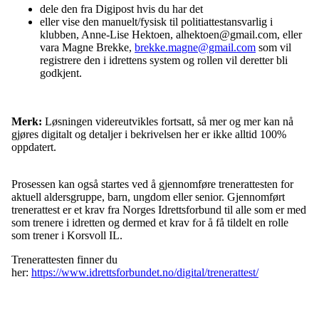
dele den fra Digipost hvis du har det
eller vise den manuelt/fysisk til politiattestansvarlig i
klubben, Anne-Lise Hektoen,
alhektoen@gmail.com,
eller
vara Magne Brekke,
brekke.magne@gmail.com
som vil
registrere den i idrettens system og rollen vil deretter bli
godkjent.
Merk:
Løsningen videreutvikles fortsatt, så mer og mer kan nå
gjøres digitalt og detaljer i bekrivelsen her er ikke alltid 100%
oppdatert.
Prosessen kan også startes ved å gjennomføre trenerattesten for
aktuell aldersgruppe, barn, ungdom eller senior. Gjennomført
trenerattest er et krav fra Norges Idrettsforbund til alle som er med
som trenere i idretten og dermed et krav for å få tildelt en rolle
som trener i Korsvoll IL.
Trenerattesten finner du
her:
https://www.idrettsforbundet.no/digital/trenerattest/