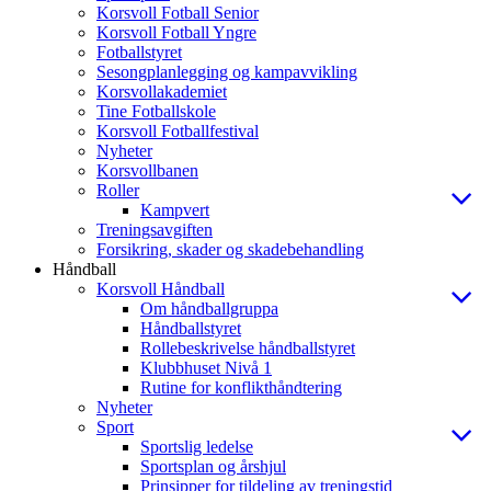
Korsvoll Fotball Senior
Korsvoll Fotball Yngre
Fotballstyret
Sesongplanlegging og kampavvikling
Korsvollakademiet
Tine Fotballskole
Korsvoll Fotballfestival
Nyheter
Korsvollbanen
Roller
Kampvert
Treningsavgiften
Forsikring, skader og skadebehandling
Håndball
Korsvoll Håndball
Om håndballgruppa
Håndballstyret
Rollebeskrivelse håndballstyret
Klubbhuset Nivå 1
Rutine for konflikthåndtering
Nyheter
Sport
Sportslig ledelse
Sportsplan og årshjul
Prinsipper for tildeling av treningstid