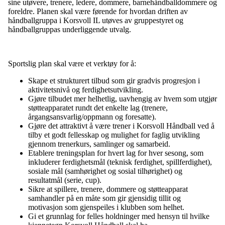
sine utøvere, trenere, ledere, dommere, barnehåndballdommere og
foreldre. Planen skal være førende for hvordan driften av
håndballgruppa i Korsvoll IL utøves av gruppestyret og
håndballgruppas underliggende utvalg.
Sportslig plan skal være et verktøy for å:
Skape et strukturert tilbud som gir gradvis progresjon i
aktivitetsnivå og ferdighetsutvikling.
Gjøre tilbudet mer helhetlig, uavhengig av hvem som utgjør
støtteapparatet rundt det enkelte lag (trenere,
årgangsansvarlig/oppmann og foresatte).
Gjøre det attraktivt å være trener i Korsvoll Håndball ved å
tilby et godt fellesskap og mulighet for faglig utvikling
gjennom trenerkurs, samlinger og samarbeid.
Etablere treningsplan for hvert lag for hver sesong, som
inkluderer ferdighetsmål (teknisk ferdighet, spillferdighet),
sosiale mål (samhørighet og sosial tilhørighet) og
resultatmål (serie, cup).
Sikre at spillere, trenere, dommere og støtteapparat
samhandler på en måte som gir gjensidig tillit og
motivasjon som gjenspeiles i klubben som helhet.
Gi et grunnlag for felles holdninger med hensyn til hvilke