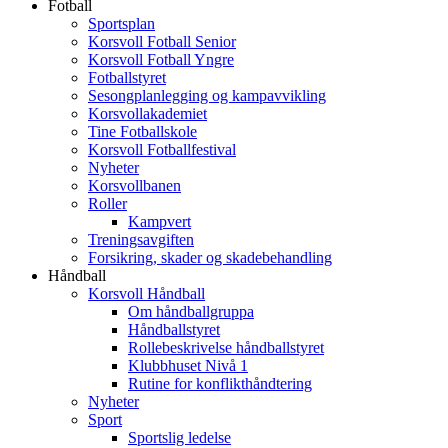
Fotball
Sportsplan
Korsvoll Fotball Senior
Korsvoll Fotball Yngre
Fotballstyret
Sesongplanlegging og kampavvikling
Korsvollakademiet
Tine Fotballskole
Korsvoll Fotballfestival
Nyheter
Korsvollbanen
Roller
Kampvert
Treningsavgiften
Forsikring, skader og skadebehandling
Håndball
Korsvoll Håndball
Om håndballgruppa
Håndballstyret
Rollebeskrivelse håndballstyret
Klubbhuset Nivå 1
Rutine for konflikthåndtering
Nyheter
Sport
Sportslig ledelse