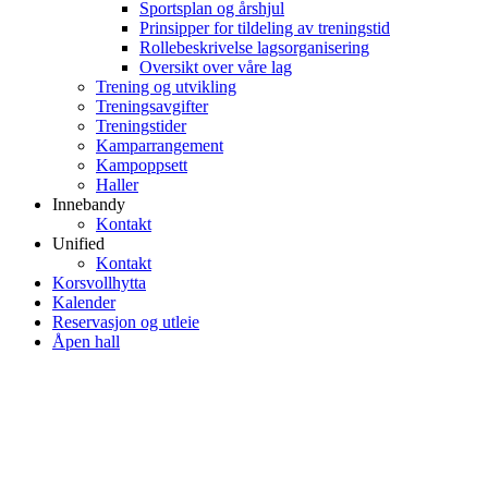
Sportsplan og årshjul
Prinsipper for tildeling av treningstid
Rollebeskrivelse lagsorganisering
Oversikt over våre lag
Trening og utvikling
Treningsavgifter
Treningstider
Kamparrangement
Kampoppsett
Haller
Innebandy
Kontakt
Unified
Kontakt
Korsvollhytta
Kalender
Reservasjon og utleie
Åpen hall