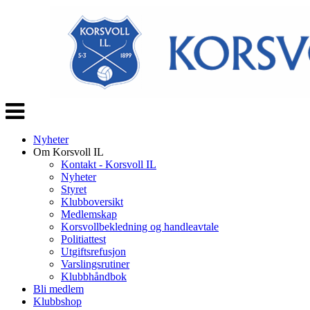
Veksle
navigasjon
Nyheter
Om Korsvoll IL
Kontakt - Korsvoll IL
Nyheter
Styret
Klubboversikt
Medlemskap
Korsvollbekledning og handleavtale
Politiattest
Utgiftsrefusjon
Varslingsrutiner
Klubbhåndbok
Bli medlem
Klubbshop