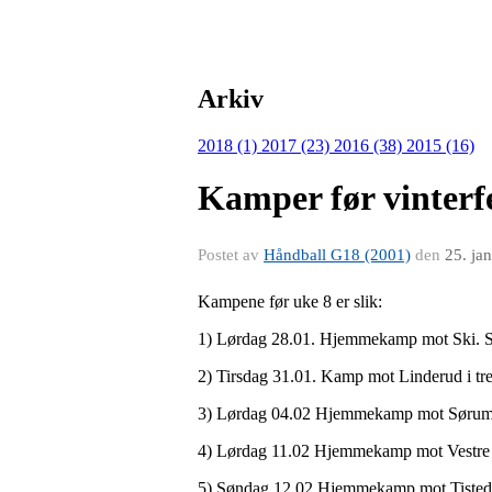
Arkiv
2018 (1)
2017 (23)
2016 (38)
2015 (16)
Kamper før vinterf
Postet av
Håndball G18 (2001)
den
25. ja
Kampene før uke 8 er slik:
1) Lørdag 28.01. Hjemmekamp mot Ski. Se
2) Tirsdag 31.01. Kamp mot Linderud i tre
3) Lørdag 04.02 Hjemmekamp mot Sørumsan
4) Lørdag 11.02 Hjemmekamp mot Vestre B
5) Søndag 12.02 Hjemmekamp mot Tistedale