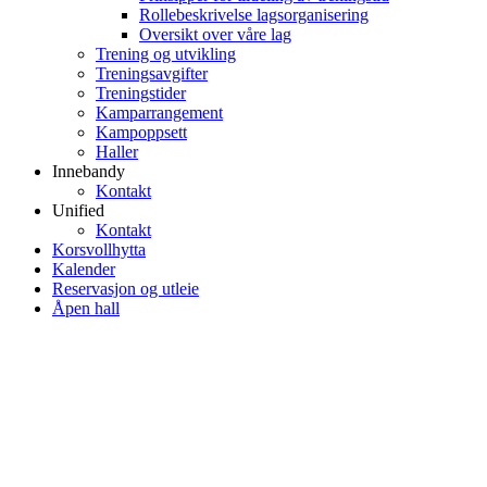
Rollebeskrivelse lagsorganisering
Oversikt over våre lag
Trening og utvikling
Treningsavgifter
Treningstider
Kamparrangement
Kampoppsett
Haller
Innebandy
Kontakt
Unified
Kontakt
Korsvollhytta
Kalender
Reservasjon og utleie
Åpen hall