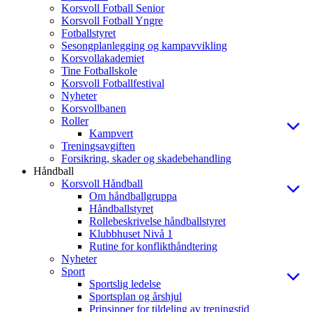
Korsvoll Fotball Senior
Korsvoll Fotball Yngre
Fotballstyret
Sesongplanlegging og kampavvikling
Korsvollakademiet
Tine Fotballskole
Korsvoll Fotballfestival
Nyheter
Korsvollbanen
Roller
Kampvert
Treningsavgiften
Forsikring, skader og skadebehandling
Håndball
Korsvoll Håndball
Om håndballgruppa
Håndballstyret
Rollebeskrivelse håndballstyret
Klubbhuset Nivå 1
Rutine for konflikthåndtering
Nyheter
Sport
Sportslig ledelse
Sportsplan og årshjul
Prinsipper for tildeling av treningstid