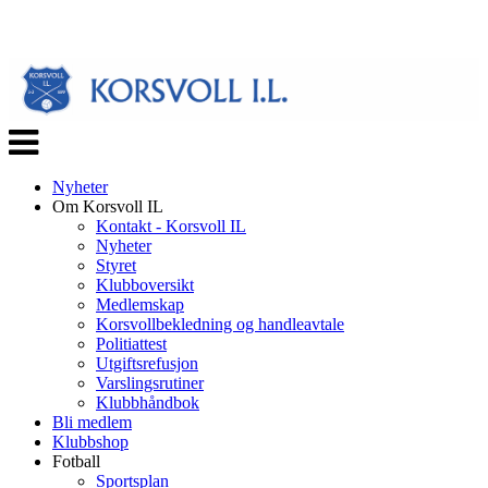
Veksle
navigasjon
Nyheter
Om Korsvoll IL
Kontakt - Korsvoll IL
Nyheter
Styret
Klubboversikt
Medlemskap
Korsvollbekledning og handleavtale
Politiattest
Utgiftsrefusjon
Varslingsrutiner
Klubbhåndbok
Bli medlem
Klubbshop
Fotball
Sportsplan