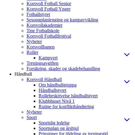
Korsvoll Fotball Senior
Korsvoll Fotball Yngre
Fotballstyret
Sesongplanlegging og kampavvikling
Korsvollakademiet
Tine Fotballskole
Korsvoll Fotballfestival
Nyheter
Korsvollbanen
Roller
Kampvert
Treningsavgiften
Forsikring, skader og skadebehandling
Håndball
Korsvoll Håndball
Om håndballgruppa
Håndballstyret
Rollebeskrivelse håndballstyret
Klubbhuset Nivå 1
Rutine for konflikthåndtering
Nyheter
Sport
Sportslig ledelse
Sportsplan og årshjul
Prinsipper for tildeling av treningstid