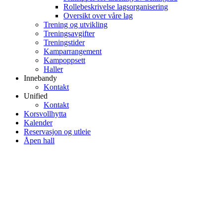
Rollebeskrivelse lagsorganisering
Oversikt over våre lag
Trening og utvikling
Treningsavgifter
Treningstider
Kamparrangement
Kampoppsett
Haller
Innebandy
Kontakt
Unified
Kontakt
Korsvollhytta
Kalender
Reservasjon og utleie
Åpen hall