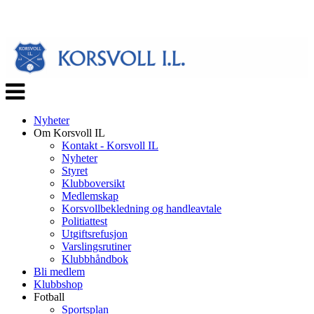
Veksle
navigasjon
Nyheter
Om Korsvoll IL
Kontakt - Korsvoll IL
Nyheter
Styret
Klubboversikt
Medlemskap
Korsvollbekledning og handleavtale
Politiattest
Utgiftsrefusjon
Varslingsrutiner
Klubbhåndbok
Bli medlem
Klubbshop
Fotball
Sportsplan