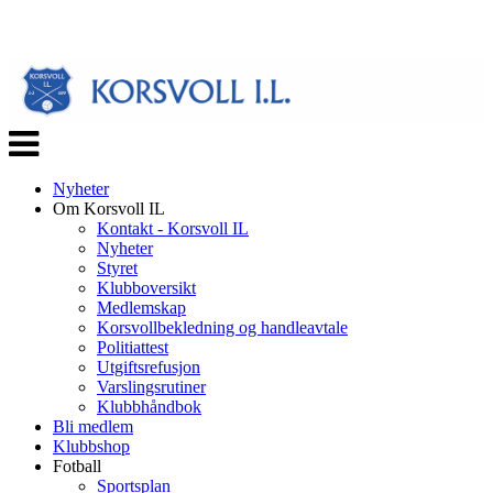
Veksle
navigasjon
Nyheter
Om Korsvoll IL
Kontakt - Korsvoll IL
Nyheter
Styret
Klubboversikt
Medlemskap
Korsvollbekledning og handleavtale
Politiattest
Utgiftsrefusjon
Varslingsrutiner
Klubbhåndbok
Bli medlem
Klubbshop
Fotball
Sportsplan