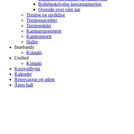
Rollebeskrivelse lagsorganisering
Oversikt over våre lag
Trening og utvikling
Treningsavgifter
Treningstider
Kamparrangement
Kampoppsett
Haller
Innebandy
Kontakt
Unified
Kontakt
Korsvollhytta
Kalender
Reservasjon og utleie
Åpen hall