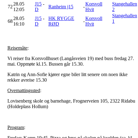
28.05
J15
-
Korsvoll
Stangehallen
72
Ranheim j15
-
12:05
D
Hvit
2
Stangehallen
28.05
J15
-
HK RYGGE
Korsvoll
68
-
1
16:10
D
RØD
Hvit
Reisemåte
:
Vi reiser fra Korsvollhuset (Langåsveien 19) med buss fredag 27.
mai. Oppmøte kl.15. Bussen går 15.30.
Katrin og Ann-Sofie kjører egne biler litt senere om noen ikke
rekker avreise 15.30
Overnattingssted
:
Lovisenberg skole og barnehage, Frognerveien 105, 2322 Ridabu
(Holdeplass Hollum)
Program
:
Fredag
: Kamp 19:45. Pizza og brus på skolen på kvelden (ca. kl.