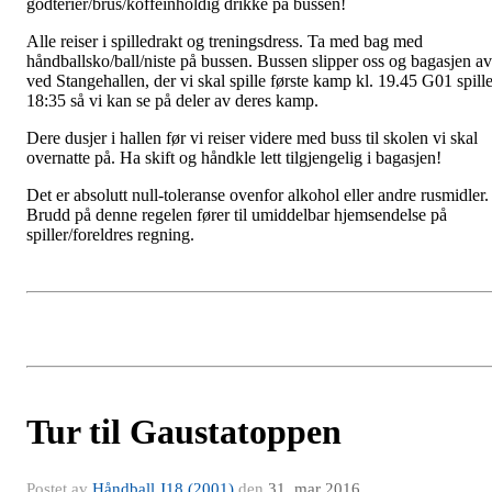
godterier/brus/koffeinholdig drikke på bussen!
Alle reiser i spilledrakt og treningsdress. Ta med bag med
håndballsko/ball/niste på bussen. Bussen slipper oss og bagasjen av
ved Stangehallen, der vi skal spille første kamp kl. 19.45 G01 spille
18:35 så vi kan se på deler av deres kamp.
Dere dusjer i hallen før vi reiser videre med buss til skolen vi skal
overnatte på. Ha skift og håndkle lett tilgjengelig i bagasjen!
Det er absolutt null-toleranse ovenfor alkohol eller andre rusmidler.
Brudd på denne regelen fører til umiddelbar hjemsendelse på
spiller/foreldres regning.
Tur til Gaustatoppen
Postet av
Håndball J18 (2001)
den
31. mar 2016