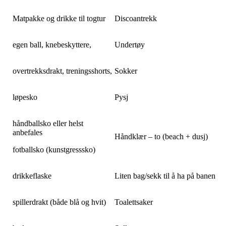
Matpakke og drikke til togtur
Discoantrekk
egen ball, knebeskyttere,
Undertøy
overtrekksdrakt, treningsshorts,
Sokker
løpesko
Pysj
håndballsko eller helst
anbefales
Håndklær – to (beach + dusj)
fotballsko (kunstgresssko)
drikkeflaske
Liten bag/sekk til å ha på banen
spillerdrakt (både blå og hvit)
Toalettsaker