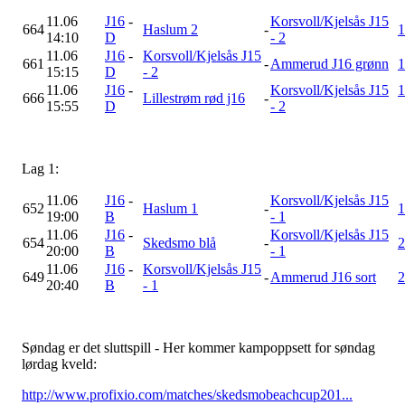
11.06
J16
-
Korsvoll/Kjelsås J15
664
Haslum 2
-
1
14:10
D
- 2
11.06
J16
-
Korsvoll/Kjelsås J15
661
-
Ammerud J16 grønn
1
15:15
D
- 2
11.06
J16
-
Korsvoll/Kjelsås J15
1
666
Lillestrøm rød j16
-
15:55
D
- 2
Lag 1:
11.06
J16
-
Korsvoll/Kjelsås J15
652
Haslum 1
-
1
19:00
B
- 1
11.06
J16
-
Korsvoll/Kjelsås J15
654
Skedsmo blå
-
2
20:00
B
- 1
11.06
J16
-
Korsvoll/Kjelsås J15
649
-
Ammerud J16 sort
2
20:40
B
- 1
Søndag er det sluttspill - Her kommer kampoppsett for søndag
lørdag kveld:
http://www.profixio.com/matches/skedsmobeachcup201...