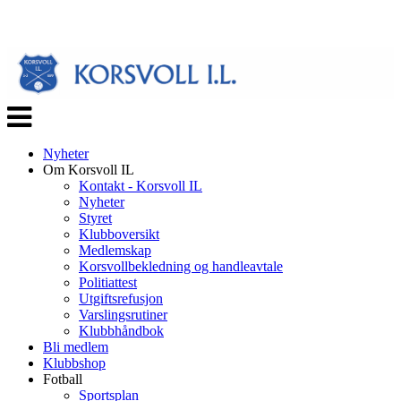
Veksle
navigasjon
Nyheter
Om Korsvoll IL
Kontakt - Korsvoll IL
Nyheter
Styret
Klubboversikt
Medlemskap
Korsvollbekledning og handleavtale
Politiattest
Utgiftsrefusjon
Varslingsrutiner
Klubbhåndbok
Bli medlem
Klubbshop
Fotball
Sportsplan