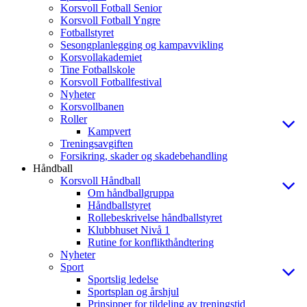
Korsvoll Fotball Senior
Korsvoll Fotball Yngre
Fotballstyret
Sesongplanlegging og kampavvikling
Korsvollakademiet
Tine Fotballskole
Korsvoll Fotballfestival
Nyheter
Korsvollbanen
Roller
Kampvert
Treningsavgiften
Forsikring, skader og skadebehandling
Håndball
Korsvoll Håndball
Om håndballgruppa
Håndballstyret
Rollebeskrivelse håndballstyret
Klubbhuset Nivå 1
Rutine for konflikthåndtering
Nyheter
Sport
Sportslig ledelse
Sportsplan og årshjul
Prinsipper for tildeling av treningstid