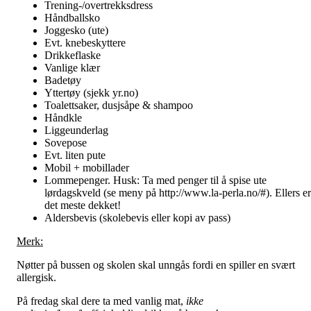
Trening-/overtrekksdress
Håndballsko
Joggesko (ute)
Evt. knebeskyttere
Drikkeflaske
Vanlige klær
Badetøy
Yttertøy (sjekk yr.no)
Toalettsaker, dusjsåpe & shampoo
Håndkle
Liggeunderlag
Sovepose
Evt. liten pute
Mobil + mobillader
Lommepenger. Husk: Ta med penger til å spise ute
lørdagskveld (se meny på http://www.la-perla.no/#). Ellers er
det meste dekket!
Aldersbevis (skolebevis eller kopi av pass)
Merk:
Nøtter på bussen og skolen skal unngås fordi en spiller en svært
allergisk.
På fredag skal dere ta med vanlig mat,
ikke