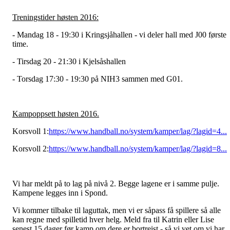
Treningstider høsten 2016:
- Mandag 18 - 19:30 i Kringsjåhallen - vi deler hall med J00 første
time.
- Tirsdag 20 - 21:30 i Kjelsåshallen
- Torsdag 17:30 - 19:30 på NIH3 sammen med G01.
Kampoppsett høsten 2016.
Korsvoll 1:
https://www.handball.no/system/kamper/lag/?lagid=4...
Korsvoll 2:
https://www.handball.no/system/kamper/lag/?lagid=8...
Vi har meldt på to lag på nivå 2. Begge lagene er i samme pulje.
Kampene legges inn i Spond.
Vi kommer tilbake til laguttak, men vi er såpass få spillere så alle
kan regne med spilletid hver helg. Meld fra til Katrin eller Lise
senest 15 dager før kamp om dere er bortreist - så vi vet om vi har