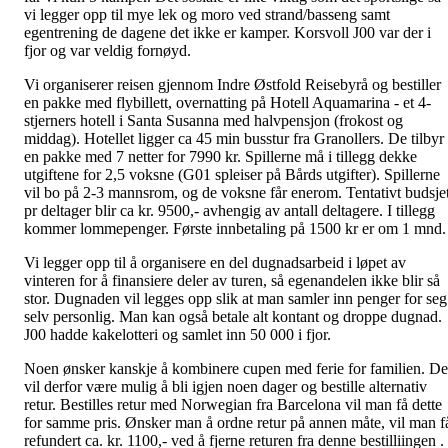
vi legger opp til mye lek og moro ved strand/basseng samt
egentrening de dagene det ikke er kamper. Korsvoll J00 var der i
fjor og var veldig fornøyd.
Vi organiserer reisen gjennom Indre Østfold Reisebyrå og bestiller
en pakke med flybillett, overnatting på Hotell Aquamarina - et 4-
stjerners hotell i Santa Susanna med halvpensjon (frokost og
middag). Hotellet ligger ca 45 min busstur fra Granollers. De tilbyr
en pakke med 7 netter for 7990 kr. Spillerne må i tillegg dekke
utgiftene for 2,5 voksne (G01 spleiser på Bårds utgifter). Spillerne
vil bo på 2-3 mannsrom, og de voksne får enerom. Tentativt budsjet
pr deltager blir ca kr. 9500,- avhengig av antall deltagere. I tillegg
kommer lommepenger. Første innbetaling på 1500 kr er om 1 mnd.
Vi legger opp til å organisere en del dugnadsarbeid i løpet av
vinteren for å finansiere deler av turen, så egenandelen ikke blir så
stor. Dugnaden vil legges opp slik at man samler inn penger for seg
selv personlig. Man kan også betale alt kontant og droppe dugnad.
J00 hadde kakelotteri og samlet inn 50 000 i fjor.
Noen ønsker kanskje å kombinere cupen med ferie for familien. De
vil derfor være mulig å bli igjen noen dager og bestille alternativ
retur. Bestilles retur med Norwegian fra Barcelona vil man få dette
for samme pris. Ønsker man å ordne retur på annen måte, vil man f
refundert ca. kr. 1100,- ved å fjerne returen fra denne bestilliingen .