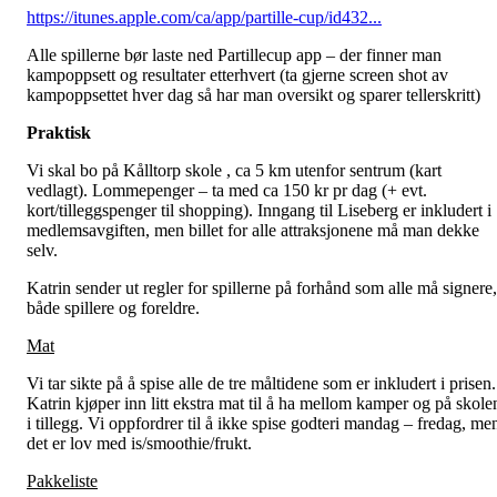
https://itunes.apple.com/ca/app/partille-cup/id432...
Alle spillerne bør laste ned Partillecup app – der finner man
kampoppsett og resultater etterhvert (ta gjerne screen shot av
kampoppsettet hver dag så har man oversikt og sparer tellerskritt)
Praktisk
Vi skal bo på Kålltorp skole , ca 5 km utenfor sentrum (kart
vedlagt). Lommepenger – ta med ca 150 kr pr dag (+ evt.
kort/tilleggspenger til shopping). Inngang til Liseberg er inkludert i
medlemsavgiften, men billet for alle attraksjonene må man dekke
selv.
Katrin sender ut regler for spillerne på forhånd som alle må signere,
både spillere og foreldre.
Mat
Vi tar sikte på å spise alle de tre måltidene som er inkludert i prisen.
Katrin kjøper inn litt ekstra mat til å ha mellom kamper og på skole
i tillegg. Vi oppfordrer til å ikke spise godteri mandag – fredag, me
det er lov med is/smoothie/frukt.
Pakkeliste