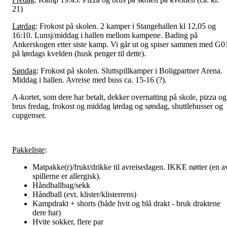
21)
Lørdag
: Frokost på skolen. 2 kamper i Stangehallen kl 12,05 og
16:10. Lunsj/middag i hallen mellom kampene. Bading på
Ankerskogen etter siste kamp. Vi går ut og spiser sammen med G0
på lørdags kvelden (husk penger til dette).
Søndag
: Frokost på skolen. Sluttspillkamper i Boligpartner Arena.
Middag i hallen. Avreise med buss ca. 15-16 (?).
A-kortet, som dere har betalt, dekker overnatting på skole, pizza og
brus fredag, frokost og middag lørdag og søndag, shuttlebusser og
cupgenser.
Pakkeliste
:
Matpakke(r)/frukt/drikke til avreisedagen. IKKE nøtter (en a
spillerne er allergisk).
Håndballbag/sekk
Håndball (evt. klister/klisterrens)
Kampdrakt + shorts (både hvit og blå drakt - bruk draktene
dere har)
Hvite sokker, flere par