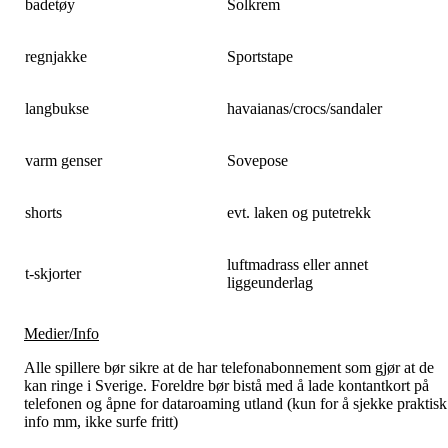
badetøy
Solkrem
regnjakke
Sportstape
langbukse
havaianas/crocs/sandaler
varm genser
Sovepose
shorts
evt. laken og putetrekk
luftmadrass eller annet
t-skjorter
liggeunderlag
Medier/Info
Alle spillere bør sikre at de har telefonabonnement som gjør at de
kan ringe i Sverige. Foreldre bør bistå med å lade kontantkort på
telefonen og åpne for dataroaming utland (kun for å sjekke praktisk
info mm, ikke surfe fritt)