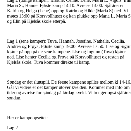
Lag 2 (tidlige kamper): Marthe, Celine, Lene, Maria L, Vigdis, Elin
Maria S., Hanne. Første kamp 14:10. Avreise 13:00. Sjåfører er
Katrin og Helga (Lene) opp og Katrin og Hilde (Maria S) ned. Vi
møtes 13:00 på Korsvollhuset og kan plukke opp Maria L, Maria S
og Elin på Kjelsås skole etterpå.
Lag 1 (sene kamper): Tuva, Hannah, Josefine, Nathalie, Cecilia,
Andrea og Frøya, Første kamp 19:00. Avreise 17:50. Lise og Sigru
kjører på opp på de sene kampene. Lise og Ingunn (Tuva) kjører
ned. Lise henter Cecilia og Frøya på Korsvollhuset og resten på
Kjelsås skole. Tuva kommer direkte til kamp.
Søndag er det sluttspill. De første kampene spilles mellom kl 14-16
Går vi videre er det kamper utover kvelden. Kommer med info om
tider og avreise for søndag på lørdag kveld. Vi trenger også sjåfører
søndag.
Her er kampoppsettet:
Lag 2