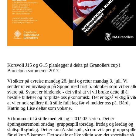
Korsvoll J15 og G15 planlegger å delta på Granollers cup i
Barcelona sommeren 2017.
Vi sikter på avreise mandag 26. juni og retur mandag 3. juli. Vi
sender ut en invitasjon på Spond med frist 5. oktober som vi ber all
svare på. Svaret er bindende - det vil si at vi vil bruke dette til å
bestille billetter og forplikte oss økonomisk. Det er også viktig å vit
at vi er nok spillere til å stille fullt lag før vi melder oss på. Bård,
Katrin og Lise deltar som voksne.
Vi kommer til å stille med ett lag i J01/J02 serien. Det er
åpningsseremoni onsdag, gruppespill torsdag, fredag og lørdag og
sluttspill søndag. Det er kun A-sluttspill, så om vi taper gruppespille
får vi kun 5 kamper. Det sosiale er like viktig som det sportslige så