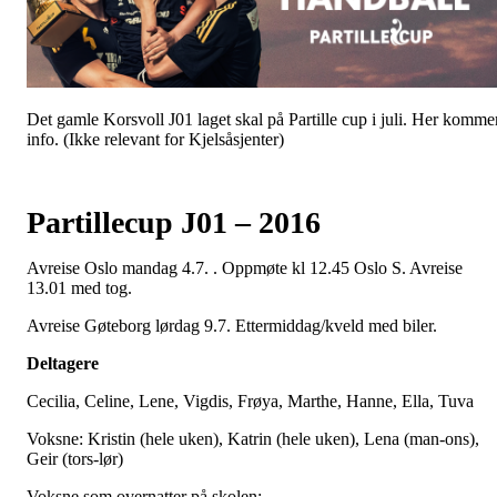
Det gamle Korsvoll J01 laget skal på Partille cup i juli. Her komme
info. (Ikke relevant for Kjelsåsjenter)
Partillecup J01 – 2016
Avreise Oslo mandag 4.7. . Oppmøte kl 12.45 Oslo S. Avreise
13.01 med tog.
Avreise Gøteborg lørdag 9.7. Ettermiddag/kveld med biler.
Deltagere
Cecilia, Celine, Lene, Vigdis, Frøya, Marthe, Hanne, Ella, Tuva
Voksne: Kristin (hele uken), Katrin (hele uken), Lena (man-ons),
Geir (tors-lør)
Voksne som overnatter på skolen: