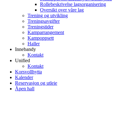
Rollebeskrivelse lagsorganisering
Oversikt over våre lag
Trening og utvikling
Treningsavgifter
Treningstider
Kamparrangement
Kampoppsett
Haller
Innebandy
Kontakt
Unified
Kontakt
Korsvollhytta
Kalender
Reservasjon og utleie
Åpen hall