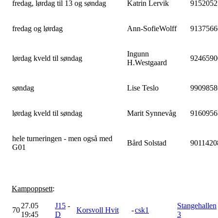
fredag, lørdag til 13 og søndag
Katrin Lervik
9152052
fredag og lørdag
Ann-SofieWolff
9137566
Ingunn
lørdag kveld til søndag
9246590
H.Westgaard
søndag
Lise Teslo
9909858
lørdag kveld til søndag
Marit Synnevåg
9160956
hele turneringen - men også med
Bård Solstad
9011420
G01
Kampoppsett
:
27.05
J15
-
Stangehallen
70
Korsvoll Hvit
-
csk1
19:45
D
3