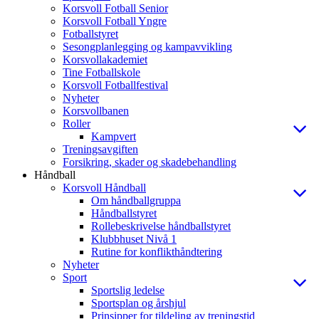
Korsvoll Fotball Senior
Korsvoll Fotball Yngre
Fotballstyret
Sesongplanlegging og kampavvikling
Korsvollakademiet
Tine Fotballskole
Korsvoll Fotballfestival
Nyheter
Korsvollbanen
Roller
Kampvert
Treningsavgiften
Forsikring, skader og skadebehandling
Håndball
Korsvoll Håndball
Om håndballgruppa
Håndballstyret
Rollebeskrivelse håndballstyret
Klubbhuset Nivå 1
Rutine for konflikthåndtering
Nyheter
Sport
Sportslig ledelse
Sportsplan og årshjul
Prinsipper for tildeling av treningstid