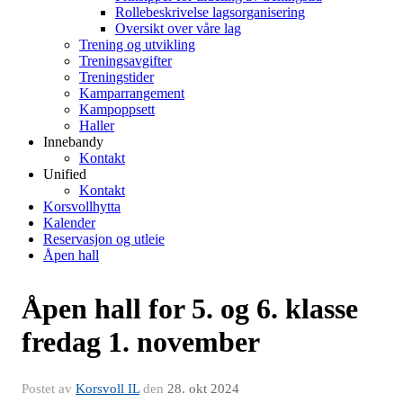
Rollebeskrivelse lagsorganisering
Oversikt over våre lag
Trening og utvikling
Treningsavgifter
Treningstider
Kamparrangement
Kampoppsett
Haller
Innebandy
Kontakt
Unified
Kontakt
Korsvollhytta
Kalender
Reservasjon og utleie
Åpen hall
Åpen hall for 5. og 6. klasse
fredag 1. november
Postet av
Korsvoll IL
den
28. okt 2024