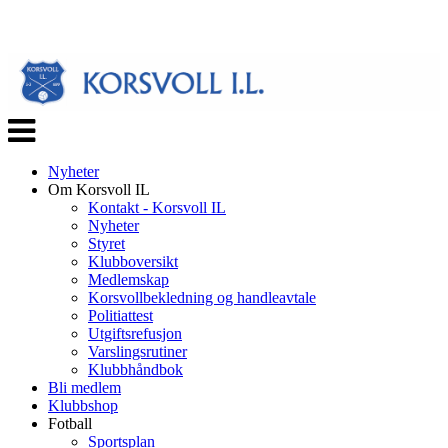
Veksle
navigasjon
Nyheter
Om Korsvoll IL
Kontakt - Korsvoll IL
Nyheter
Styret
Klubboversikt
Medlemskap
Korsvollbekledning og handleavtale
Politiattest
Utgiftsrefusjon
Varslingsrutiner
Klubbhåndbok
Bli medlem
Klubbshop
Fotball
Sportsplan